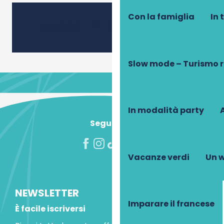
Con la famiglia
In 
Ajouter
Condividi
Slow mode – Turismo 
In modalità party
A
Seguiteci!
Vacanze verdi
Un w
NEWSLETTER
Imparare il francese
È facile iscriversi