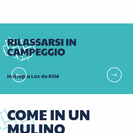
RILASSARSI IN
CAMPEGGIO
Huttopia Lac de Rillé
Le
COME IN UN
MULINO