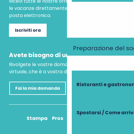
Ricevi tutte le nostre offerte speciali e le idee per
le vacanze direttamente nella tua casella di
posta elettronica.
Iscriviti ora
Preparazione del s
Avete bisogno di un consiglio?
Rivolgete le vostre domande al nostro assistente
virtuale, che è a vostra disposizione per aiutarvi.
Ristoranti e gastrono
Fai la mia domanda
Spostarsi / Come arri
Stampa
Pros
Come ci arrivo?