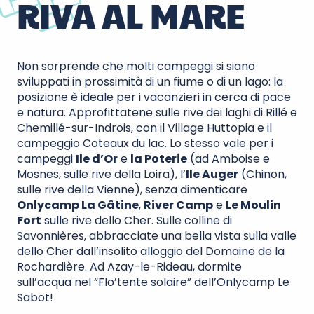
RIVA AL MARE
Non sorprende che molti campeggi si siano
sviluppati in prossimità di un fiume o di un lago: la
posizione è ideale per i vacanzieri in cerca di pace
e natura. Approfittatene sulle rive dei laghi di Rillé e
Chemillé-sur-Indrois, con il Village Huttopia e il
campeggio Coteaux du lac. Lo stesso vale per i
campeggi
Ile d’Or
e
la Poterie
(ad Amboise e
Mosnes, sulle rive della Loira), l’
Ile Auger
(Chinon,
sulle rive della Vienne), senza dimenticare
Onlycamp La Gâtine
,
River Camp
e
Le Moulin
Fort
sulle rive dello Cher. Sulle colline di
Savonnières, abbracciate una bella vista sulla valle
dello Cher dall’insolito alloggio del Domaine de la
Rochardière. Ad Azay-le-Rideau, dormite
sull’acqua nel “Flo’tente solaire” dell’Onlycamp Le
Sabot!