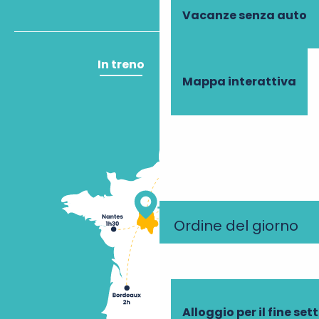
Vacanze senza auto
In treno
In aereo
Mappa interattiva
Ordine del giorno
Alloggio per il fine se