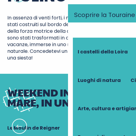
Scoprire la Touraine
In assenza di venti forti, i mulini della Touraine sono
stati costruiti sul bordo dell’acqua per beneficiare
della forza motrice della corrente. Alcuni di essi
sono stati trasformati in confortevoli case per le
vacanze, immerse in uno splendido contesto
naturale. Concedetevi un po’ di sole, una lettura o
I castelli della Loira
una siesta!
Luoghi di natura
Ci
WEEKEND IN RIVA AL
MARE, IN UN MULINO!
Arte, cultura e artigi
Le Moulin de Reigner
Le