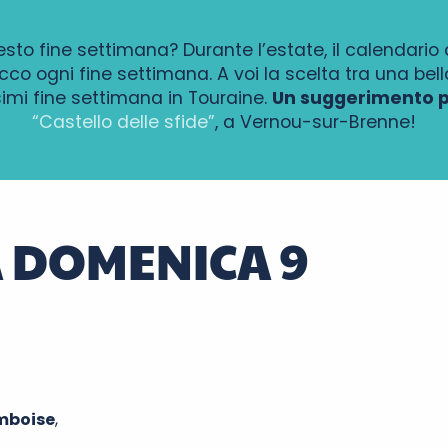
to fine settimana? Durante l’estate, il calendario d
cco ogni fine settimana. A voi la scelta tra una bell
ssimi fine settimana in Touraine.
Un suggerimento pe
“Castello delle sfide”
, a Vernou-sur-Brenne!
A DOMENICA 9
Amboise
,