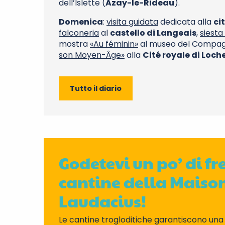
dell’Islette (
Azay-le-Rideau
).
Domenica
:
visita guidata
dedicata alla
ci
falconeria
al
castello di Langeais
,
siesta
mostra
«Au féminin»
al museo del Compa
son Moyen-Âge»
alla
Cité royale di Loch
Tutto il diario
Godetevi un po’ di fr
cantine della Maiso
Laudacius!
Le cantine trogloditiche garantiscono un