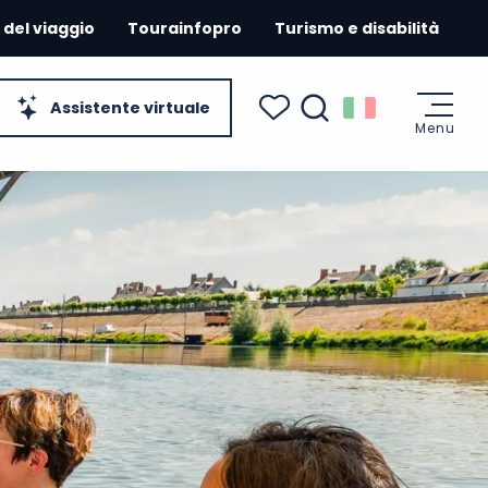
 del viaggio
Tourainfopro
Turismo e disabilità
Assistente virtuale
Menu
Ricerca
Voir les favoris