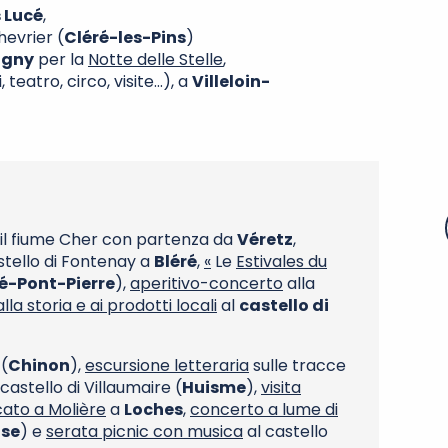
s Lucé
,
evrier (
Cléré-les-Pins
)
igny
per la
Notte delle Stelle
,
 teatro, circo, visite…), a
Villeloin-
il fiume Cher con partenza da
Véretz
,
stello di Fontenay a
Bléré
,
«
Le
Estivales du
lé-Pont-Pierre
),
aperitivo-concerto
alla
la storia e ai prodotti locali
al
castello di
(
Chinon
),
escursione letteraria
sulle tracce
castello di Villaumaire (
Huisme
),
visita
ato a Molière
a
Loches
,
concerto a lume di
se
) e
serata picnic con musica
al castello