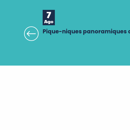
7
Ago
Pique-niques panoramiques 
Amboise