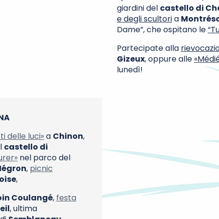
giardini del
castello di C
e degli scultori
a
Montrés
Dame”, che ospitano le
“Tu
Partecipate alla
rievocazio
Gizeux
, oppure alle
«Médié
lunedì!
ANA
ti delle luci»
a
Chinon
,
l
castello di
urer»
nel parco del
Négron
,
picnic
oise
,
loin Coulangé
,
festa
eil
, ultima