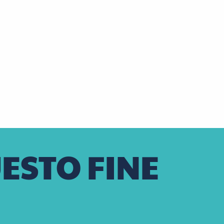
aison Laudacius
CANTINE
Montlouis-sur-Loire
ESTO FINE