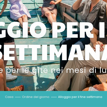
GIO PER I
SETTIMAN
e per le gite nei mesi di l
Casa
Ordine del giorno
Alloggio per il fine settimana