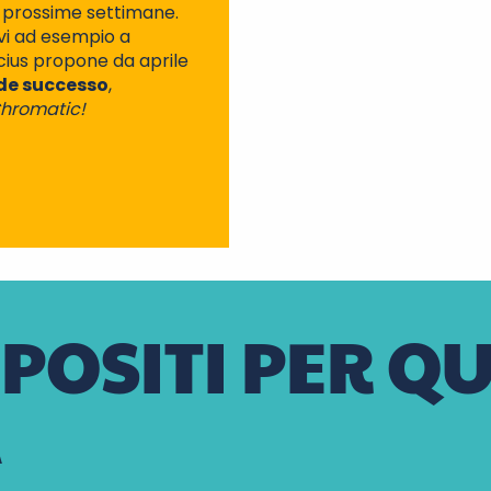
e prossime settimane.
M
vi ad esempio a
cius propone da aprile
nde successo
,
hromatic!
POSITI PER QU
A