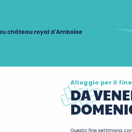
au château royal d'Amboise
Alloggio per il fi
DA VENER
DOMENIC
Questo fine settimana, c