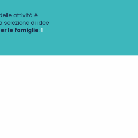
elle attività è
a selezione di idee
r le famiglie
:
il