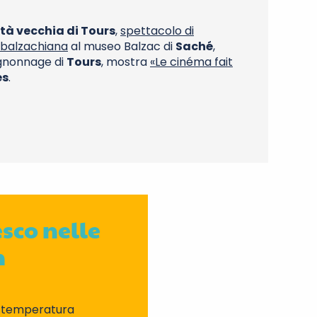
ttà vecchia di Tours
,
spettacolo di
 balzachiana
al museo Balzac di
Saché
,
gnonnage di
Tours
, mostra
«Le cinéma fait
es
.
esco nelle
n
a temperatura