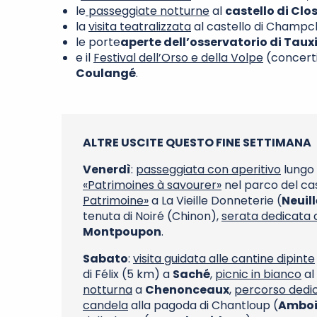
le
passeggiate notturne
al
castello di Clo
la
visita teatralizzata
al castello di Champch
le porte
aperte dell’osservatorio di Taux
e il
Festival dell’Orso e della Volpe
(concerti,
Coulangé
.
ALTRE USCITE QUESTO FINE SETTIMANA
Venerdì
:
passeggiata con aperitivo
lungo 
«Patrimoines à savourer»
nel parco del ca
Patrimoine»
a La Vieille Donneterie (
Neuil
tenuta di Noiré (Chinon),
serata dedicata al
Montpoupon
.
Sabato
:
visita guidata alle cantine dipinte
di Félix (5 km) a
Saché
,
picnic in bianco
al 
notturna
a
Chenonceaux
,
percorso dedic
candela
alla pagoda di Chantloup (
Amboi