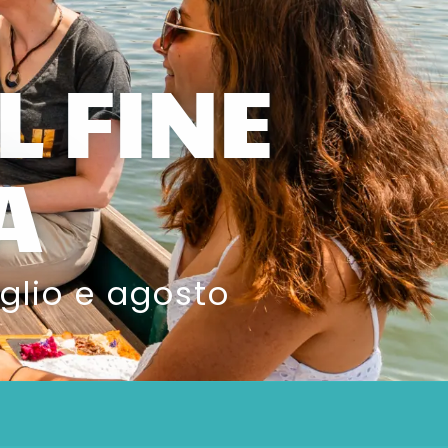
L FINE
A
uglio e agosto