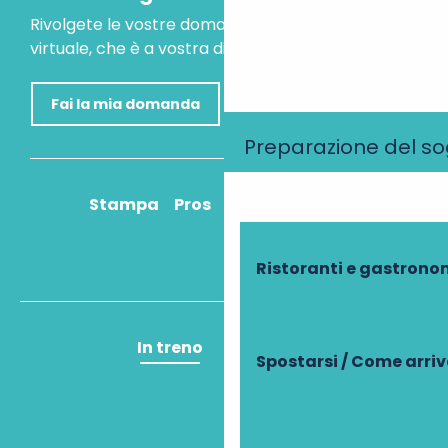
Rivolgete le vostre domande al nostro assistente
virtuale, che è a vostra disposizione per aiutarvi.
Fai la mia domanda
Preparazione del s
Stampa
Pros
Come ci arrivo?
Ristoranti e gastrono
In treno
In aereo
Spostarsi / Come arri