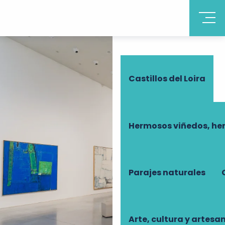
Descubrir Touraine
Castillos del Loira
Hermosos viñedos, he
Parajes naturales
Arte, cultura y artesa