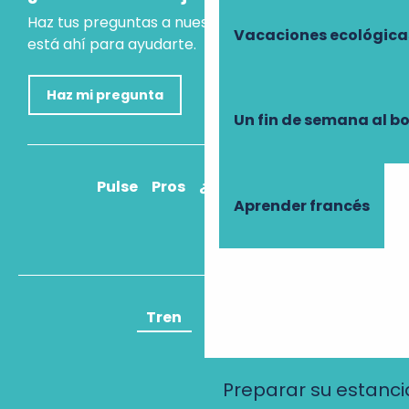
Haz tus preguntas a nuestro asistente virtual, que
Vacaciones ecológica
está ahí para ayudarte.
Haz mi pregunta
Un fin de semana al b
Pulse
Pros
¿Cómo llegar?
Aprender francés
Tren
Avión
Preparar su estanci