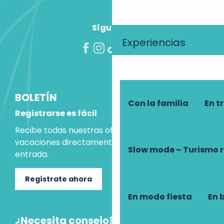
Síguenos
Experiencias
BOLETÍN
Con la familia
En t
Registrarse es fácil
Recibe todas nuestras ofertas e ideas para las
vacaciones directamente en tu bandeja de
Slow mode – Turismo 
entrada.
Regístrate ahora
En modo fiesta
En 
¿Necesita consejo?