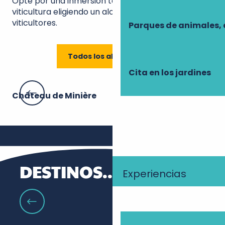
Opte por una inmersión total en el mundo de la
viticultura eligiendo un alojamiento propiedad de
viticultores.
Parques de animales, 
Todos los alojamientos
Cita en los jardines
Château de Minière
Le 
DESTINOS... ¡VIÑEDOS!
Experiencias
Touraine Naturaleza