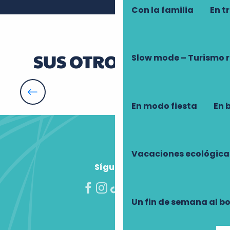
Con la familia
En t
SUS OTROS DESEOS
Slow mode – Turismo 
Consejos del jardinero de Chenonceau
En modo fiesta
En 
Vacaciones ecológica
Síguenos
Un fin de semana al b