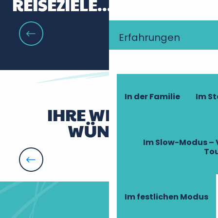
REISEZIELE... WEINBERG!
Erfahrungen
Touraine Nature
In der Familie
Im S
IHRE WEITEREN
WÜNSCHE
Im Slow-Modus – 
To
Die lebendige Kunst des CCCOD
Im festlichen Modus