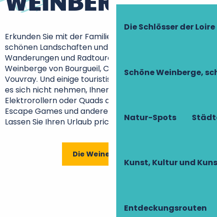
WEINBERGEN
Die Schlösser der Loire
Erkunden Sie mit der Familie oder mit Freunden die
schönen Landschaften und Weingüter der Touraine.
Wanderungen und Radtouren führen durch die
Weinberge von Bourgueil, Chinon, Montlouis oder
Schöne Weinberge, sch
Vouvray. Und einige touristische Weinkellereien lassen
es sich nicht nehmen, Ihnen eine Fahrt mit
Elektrorollern oder Quads anzubieten, aber auch
Escape Games und andere Themenweinproben.
Natur-Spots
Städt
Lassen Sie Ihren Urlaub prickeln!
Die Weine der Loire
Kunst, Kultur und Ku
Wanderungen und Radtouren in den
Weinbergen
Entdeckungsrouten
Top 10 der zu besuchenden Weinkeller und