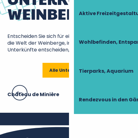
WEINBERG
Aktive Freizeitgestal
Entscheiden Sie sich für ein totales Eintauchen in
Wohlbefinden, Entsp
die Welt der Weinberge, indem Sie sich für
Unterkünfte entscheiden, die Winzern gehören!
Alle Unterkünfte
Tierparks, Aquarium
Château de Minière
Le 
Rendezvous in den Gä