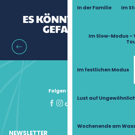
In der Familie
Im S
ES KÖNNTE IHNEN
GEFALLEN
Im Slow-Modus – 
To
Familienausflüge in die Weinberge
Im festlichen Modus
Folgen Sie uns!
Lust auf Ungewöhnlic
Wochenende am Wass
NEWSLETTER