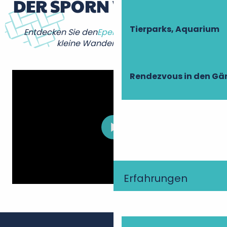
DER SPORN VON MURAT
Tierparks, Aquarium
Entdecken Sie den
Eperon de Murat
über eine
kleine Wanderung von 5 km!
Rendezvous in den Gä
Erfahrungen