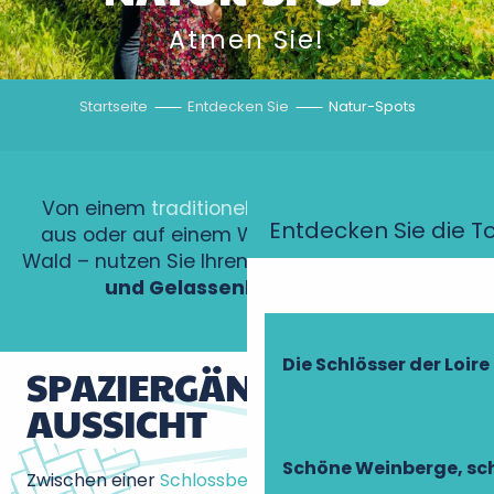
Atmen Sie!
Startseite
Entdecken Sie
Natur-Spots
Von einem
traditionellen Boot
auf der
Loire
Entdecken Sie die T
aus oder auf einem Wanderweg mitten im
Wald – nutzen Sie Ihren Urlaub, um
Sauerstoff
und Gelassenheit
zu tanken.
Die Schlösser der Loire
SPAZIERGÄNGE MIT
AUSSICHT
Schöne Weinberge, sch
Zwischen einer
Schlossbesichtigung
und einer