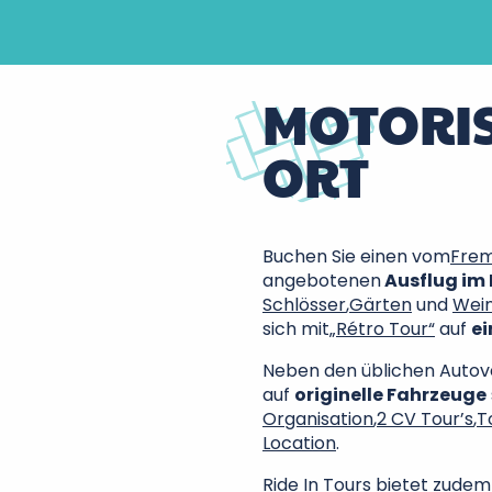
MOTORI
ORT
Buchen Sie einen vom
Frem
angebotenen
Ausflug im 
Schlösser
,
Gärten
und
Wei
sich mit
„Rétro Tour“
auf
ei
Neben den üblichen Autove
auf
originelle Fahrzeuge
Organisation
,
2 CV Tour’s
,
T
Location
.
Ride In Tours
bietet zudem