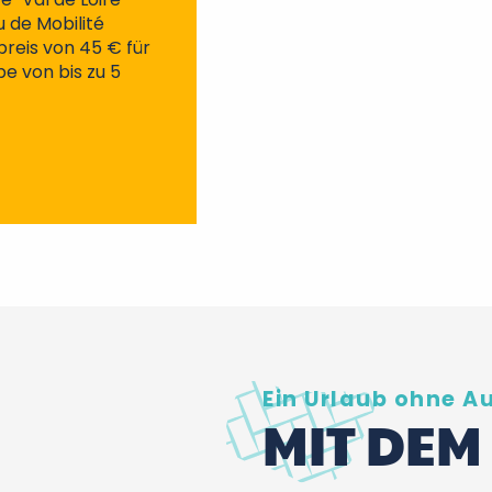
 de Mobilité
preis von 45 € für
e von bis zu 5
Ein Urlaub ohne A
MIT DEM