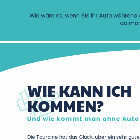
Wie wäre es, wenn Sie Ihr Auto während 
da man
WIE KANN ICH
KOMMEN?
Und wie kommt man ohne Auto 
Die Touraine hat das Glück,
über ein
sehr gut