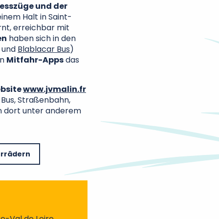
resszüge und der
inem Halt in Saint-
nt, erreichbar mit
en
haben sich in den
und
Blablacar Bus
)
en
Mitfahr-Apps
das
ebsite
www.jvmalin.fr
 Bus, Straßenbahn,
nen dort unter anderem
hrrädern
e-Val de Loire