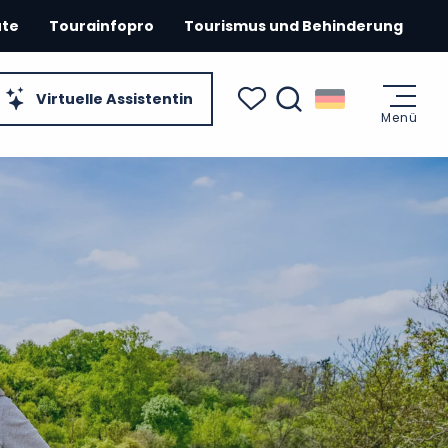
ute
Tourainfopro
Tourismus und Behinderung
Virtuelle Assistentin
Menü
Suche
Voir les favoris