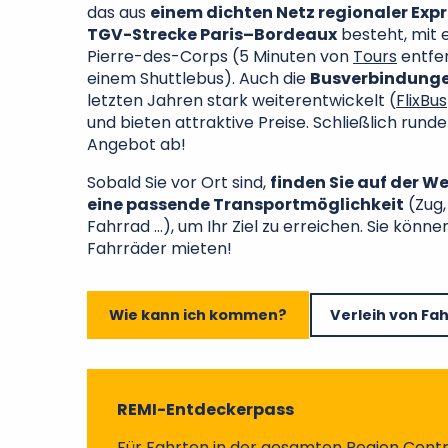
das aus
einem dichten Netz regionaler Exp
TGV-Strecke Paris–Bordeaux
besteht, mit e
Pierre-des-Corps (5 Minuten von
Tours
entfer
einem Shuttlebus). Auch die
Busverbindung
letzten Jahren stark weiterentwickelt (
FlixBus
und bieten attraktive Preise. Schließlich rund
Angebot ab!
Sobald Sie vor Ort sind,
finden Sie auf der W
eine passende Transportmöglichkeit
(Zug,
Fahrrad …), um Ihr Ziel zu erreichen. Sie kön
Fahrräder mieten!
Wie kann ich kommen?
Verleih von Fa
REMI-Entdeckerpass
Für Fahrten in der gesamten Region Centr