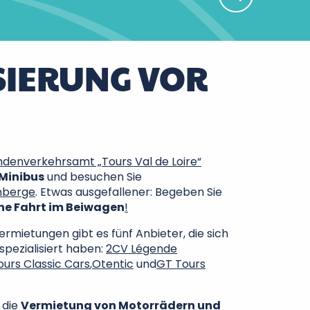
SIERUNG VOR
denverkehrsamt „Tours Val de Loire“
Minibus
und besuchen Sie
nberge
. Etwas ausgefallener: Begeben Sie
ne Fahrt im Beiwagen
!
rmietungen gibt es fünf Anbieter, die sich
spezialisiert haben:
2CV Légende
ours Classic Cars
,
Otentic
und
GT Tours
 die
Vermietung von Motorrädern und