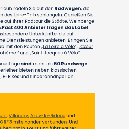
rlaub radeln Sie auf den
Radwegen
, die
en des
Loire-Tals
schlängeln. Genießen Sie
e auf Ihrer Radtour die
Städte
,
Weinberge
.
Fast 400 Anbieter tragen das Label
insbesondere Unterkünfte, die auf
e Dienstleistungen anbieten. Bringen Sie
aub mit den Routen
„La Loire à Vélo
“,
„Cœur
 Bohème
“ und
„Saint Jacques à Vélo
“.
sausflüge
sind
mehr als
60
Rundwege
erleiher
bieten neben klassischen
 E-Bikes und Kinderanhänger an.
urs
,
Villandry
,
Azay-le-Rideau
und
GR®3
miteinander verbunden. Und
e
beginnt in Tours und führt weiter