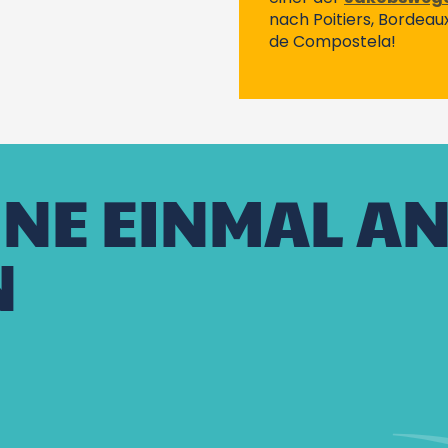
nach Poitiers, Bordeau
de Compostela!
INE EINMAL A
N