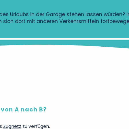
des Urlaubs in der Garage stehen lassen würden? I
 sich dort mit anderen Verkehrsmitteln fortbewege
von A nach B?
es
Zugnetz
zu verfügen,