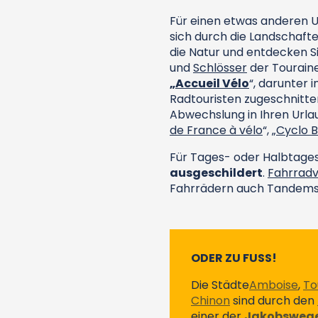
Für einen etwas anderen U
sich durch die Landschaft
die Natur und entdecken Si
und
Schlösser
der Touraine
„Accueil Vélo
“, darunter 
Radtouristen zugeschnitten
Abwechslung in Ihren Url
de France à vélo
“,
„Cyclo
Für Tages- oder Halbtage
ausgeschildert
.
Fahrradv
Fahrrädern auch Tandems,
ODER ZU FUSS!
Die Städte
Amboise
,
To
Chinon
sind durch den
einer der
Jakobsweg