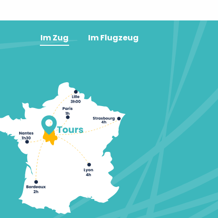
Im Zug
Im Flugzeug