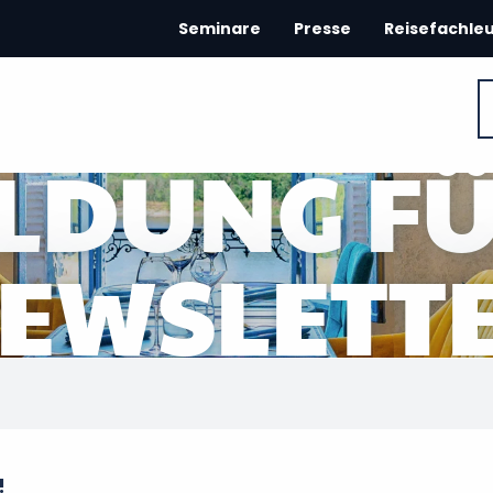
Seminare
Presse
Reisefachle
LDUNG FÜ
EWSLETT
!