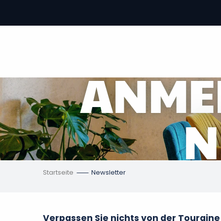
Aller
au
contenu
vous
principal
ch
en
ANME
N
Startseite
Newsletter
Verpassen Sie nichts von der Touraine