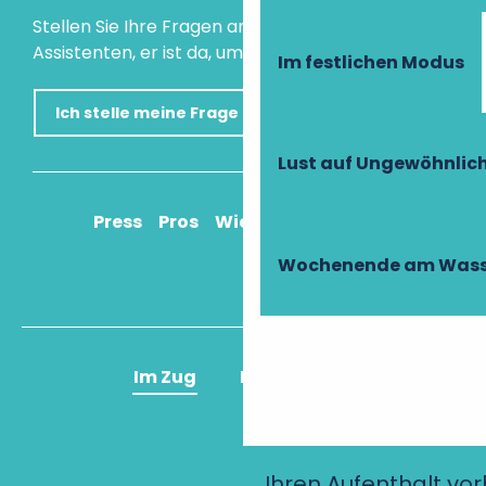
Stellen Sie Ihre Fragen an unseren virtuellen
Assistenten, er ist da, um Ihnen zu helfen.
Im festlichen Modus
Ich stelle meine Frage
Lust auf Ungewöhnlic
Press
Pros
Wie komme ich an?
Wochenende am Wass
Im Zug
Im Flugzeug
Ihren Aufenthalt vo