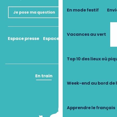
En mode festif
Envi
Je pose ma question
Vacances au vert
Espace presse
Espace pro
Comment venir ?
Top 10 des lieux où pi
En train
En avion
Week-end au bord de 
Apprendre le français