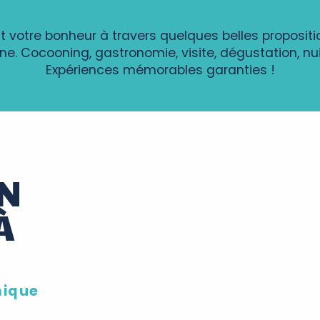
 votre bonheur à travers quelques belles proposit
ine. Cocooning, gastronomie, visite, dégustation, n
Expériences mémorables garanties !
N
À
mique