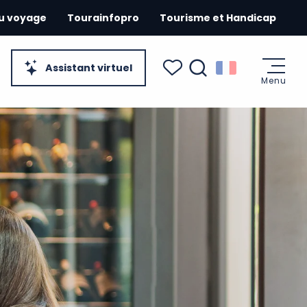
du voyage
Tourainfopro
Tourisme et Handicap
Assistant virtuel
Menu
Recherche
Voir les favoris