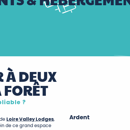
R À DEUX
 FORÊT
liable ?
Ardent
 de
Loire Valley Lodges
,
ein de ce grand espace