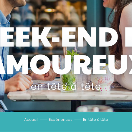
EEK-END 
AMOUREU
en tête à tête
Accueil
Expériences
En tête à tête