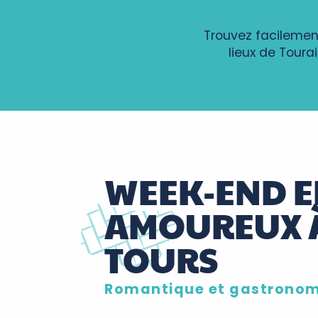
Trouvez facilement
lieux de Toura
WEEK-END E
AMOUREUX 
TOURS
Romantique et gastrono