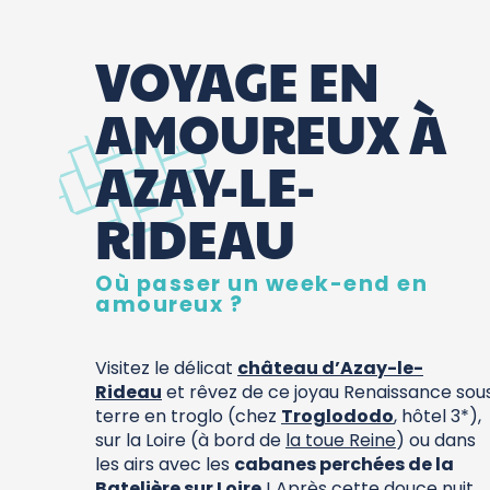
VOYAGE EN
AMOUREUX À
AZAY-LE-
RIDEAU
Où passer un week-end en
amoureux ?
Visitez le délicat
château d’Azay-le-
Rideau
et rêvez de ce joyau Renaissance sou
terre en troglo (chez
Troglododo
, hôtel 3*),
sur la Loire (à bord de
la toue Reine
) ou dans
les airs avec les
cabanes perchées de la
Batelière sur Loire
! Après cette douce nuit