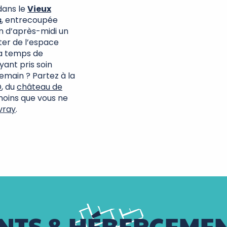
dans le
Vieux
s
, entrecoupée
in d’après-midi un
ter de l’espace
ra temps de
ayant pris soin
emain ? Partez à la
D
, du
château de
 moins que vous ne
vray
.
NTS & HÉBERGEMEN