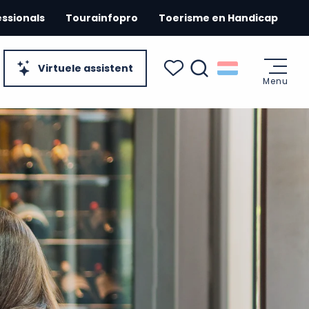
essionals
Tourainfopro
Toerisme en Handicap
Virtuele assistent
Menu
Zoek op
Voir les favoris