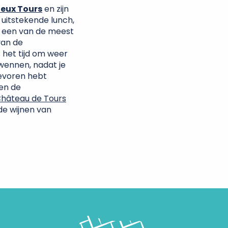
ieux Tours
en zijn
 uitstekende lunch,
r een van de meest
van de
s het tijd om weer
rwennen, nadat je
tevoren hebt
en de
hâteau de Tours
e de wijnen van