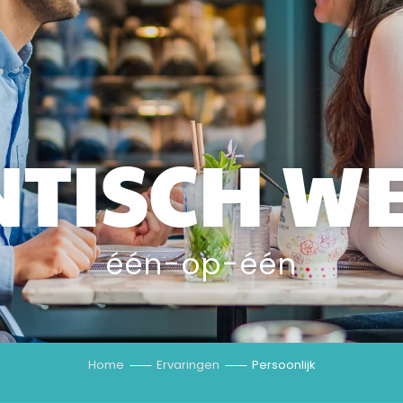
TISCH W
één-op-één
Home
Ervaringen
Persoonlijk