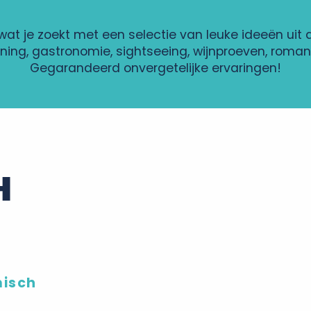
wat je zoekt met een selectie van leuke ideeën uit 
ning, gastronomie, sightseeing, wijnproeven, roma
Gegarandeerd onvergetelijke ervaringen!
H
N
misch