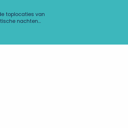
de toplocaties van
ntische nachten…