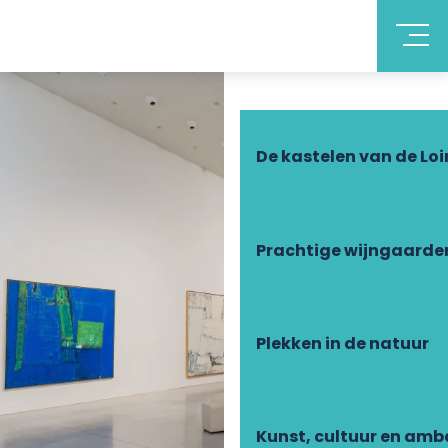
Ontdek Touraine
De kastelen van de Loi
Prachtige wijngaarde
Plekken in de natuur
Kunst, cultuur en am