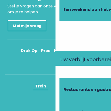
Stel je vragen aan onze virtuele assistent, die er is
Een weekend aan het 
om je te helpen.
Stel mijn vraag
Druk Op
Pros
Hoe kom ik daar?
Uw verblijf voorbere
Trein
Vliegtuig
Restaurants en gastr