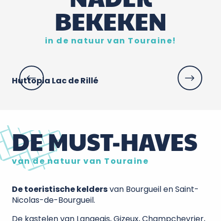
BEKEKEN
in de natuur van Touraine!
Huttopia Lac de Rillé
Vi
DE MUST-HAVES
van de natuur van Touraine
De toeristische kelders
van Bourgueil en Saint-
Nicolas-de-Bourgueil.
De kastelen van Langeais, Gizeux, Champchevrier,