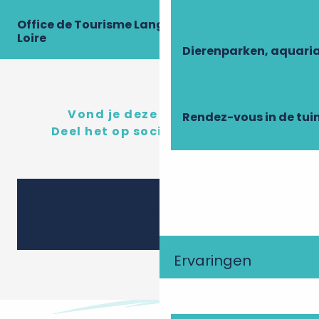
Office de Tourisme Langeais-Bourgueil-Val de
Loire
Dierenparken, aquari
Vond je deze inhoud leuk?
Rendez-vous in de tui
Deel het op sociale netwerken!
Ajouter 
Delen
Ervaringen