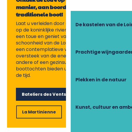
manier, aan boord van een
traditionele boot!
Laat u verleiden door een unieke ervaring
De kastelen van de Loi
op de koninklijke rivier: ga aan boord van
een toue en geniet van de rust en de wilde
schoonheid van de Loire. Of het nu gaat om
een contemplatieve wandeling, een
Prachtige wijngaarde
oversteek van de ene oever naar de
andere of een gezinsuitstapje, deze
boottochten bieden u een moment buiten
de tijd.
Plekken in de natuur
Bateliers des Vents d'Galerne
Kunst, cultuur en am
La Martinienne