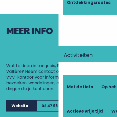
Ontdekkingsroutes
MEER INFO
Toeristische dienst voor de natuur van
Touraine
Activiteiten
Wat te doen in Langeais, Bourgueil of Château-la-
Vallière? Neem contact op met het team van het
VVV-kantoor voor informatie over kaartjes voor
bezoeken, wandelingen, accommodatie en andere
Met de fiets
Op het
dingen die je kunt doen.
Website
02 47 96 58 22
Actieve vrije tijd
We