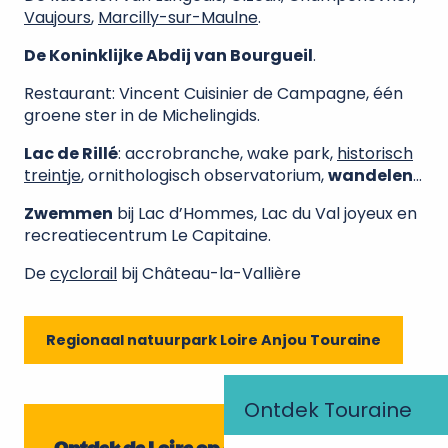
Vaujours
,
Marcilly-sur-Maulne
.
De Koninklijke Abdij van Bourgueil
.
Restaurant: Vincent Cuisinier de Campagne, één
groene ster in de Michelingids.
Lac de Rillé
: accrobranche, wake park,
historisch
treintje
, ornithologisch observatorium,
wandelen
…
Zwemmen
bij Lac d’Hommes, Lac du Val joyeux en
recreatiecentrum Le Capitaine.
De
cyclorail
bij Château-la-Vallière
Regionaal natuurpark Loire Anjou Touraine
Ontdek Touraine
Ontdek de Loire op een andere