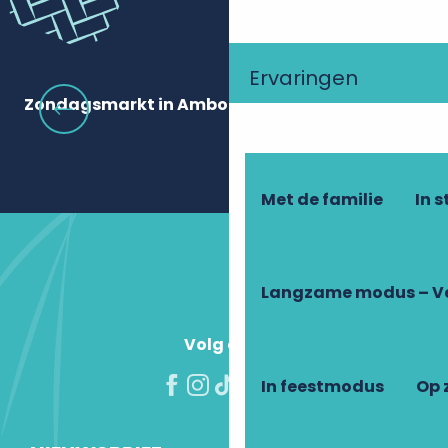
Ervaringen
Zondagsmarkt in Amboise
Ee
Met de familie
In 
Langzame modus – V
Volg ons!
In feestmodus
Op 