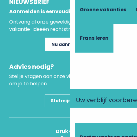
NIEUWSBRIEF
Groene vakanties
Aanmelden is eenvoudig
Ontvang al onze geweldige aanbiedingen en
vakantie-ideeën rechtstreeks in je inbox.
Frans leren
Nu aanmelden
Advies nodig?
Stel je vragen aan onze virtuele assistent, die er is
om je te helpen.
Uw verblijf voorber
Stel mijn vraag
Druk Op