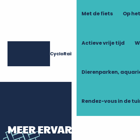
Met de fiets
Op het
Actieve vrije tijd
W
CycloRail 37
Dierenparken, aquari
Rendez-vous in de tu
MEER ERVARINGEN