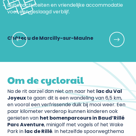
buitenactiviteiten en vriendelijke accommodatie
voor een geslaagd verblijf.
Château de Marcilly-sur-Maulne
Mi
Om de cyclorail
Na de rit aarzel dan niet om naar het
lac du Val
Joyeux
te gaan: dit is een wandeling van 6,5 km,
en vooral een verfrissende duik bij mooi weer. Een
paar kilometer verderop kunnen kinderen ook
genieten van
het bomenparcours in Baud’Rillé
Parc Aventure
, minigolf met vogels of het Wake
Park in
lac de Rillé
. In hetzelfde spoorwegthema