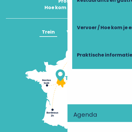
Restaurants en gast
Pros
Hoe kom ik daar?
Vervoer / Hoe kom je e
Trein
Vliegtuig
Praktische informati
Agenda