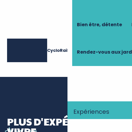
Bien être, détente
CycloRail 37
Rendez-vous aux jard
Expériences
PLUS D'EXPÉRIENCES À
VIVRE