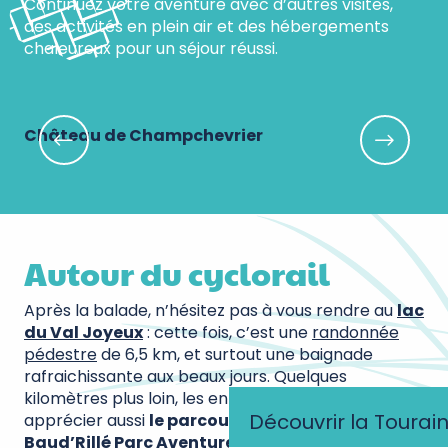
Continuez votre aventure avec d’autres visites,
des activités en plein air et des hébergements
chaleureux pour un séjour réussi.
Château de Champchevrier
Le
Autour du cyclorail
Après la balade, n’hésitez pas à vous rendre au
lac
du Val Joyeux
: cette fois, c’est une
randonnée
pédestre
de 6,5 km, et surtout une baignade
rafraichissante aux beaux jours. Quelques
kilomètres plus loin, les enfants devraient
Découvrir la Tourai
apprécier aussi
le parcours dans les arbres du
Baud’Rillé Parc Aventure
, le
mini-golf aux oiseaux