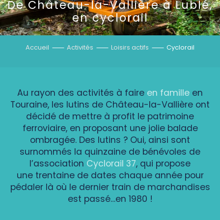
De Château-la-Vallière à Lublé,
en cyclorail
Accueil
Activités
Loisirs actifs
Cyclorail
Au rayon des activités à faire
en famille
en
Touraine, les lutins de Château-la-Vallière ont
décidé de mettre à profit le patrimoine
ferroviaire, en proposant une jolie balade
ombragée. Des lutins ? Oui, ainsi sont
surnommés la quinzaine de bénévoles de
l’association
Cyclorail 37
, qui propose
une trentaine de dates chaque année pour
pédaler là où le dernier train de marchandises
est passé…en 1980 !