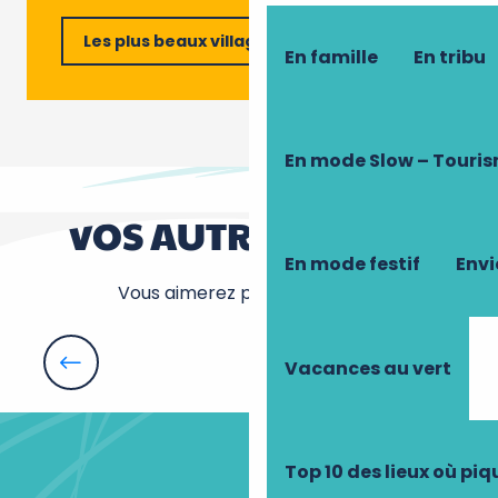
Les plus beaux villages de France
En famille
En tribu
En mode Slow – Touri
VOS AUTRES ENVIES
En mode festif
Envi
Vous aimerez peut être aussi…
Vacances au vert
Toutes les randos
L
Top 10 des lieux où pi