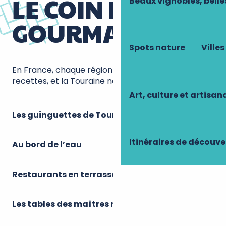
LE COIN DES
Beaux vignobles, belle
GOURMANDS
Spots nature
Villes
En France, chaque région a ses
produits locaux,
ses
recettes, et la Touraine ne déroge pas à la règle !
Art, culture et artisan
Les guinguettes de Touraine
Itinéraires de découve
Au bord de l’eau
Restaurants en terrasse
Les tables des maîtres restaurateurs