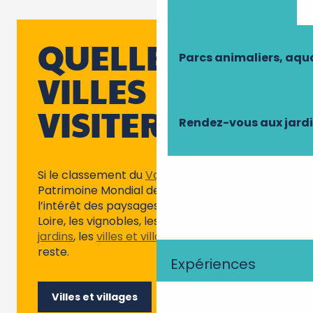
QUELLES
Parcs animaliers, aq
VILLES
VISITER ?
Rendez-vous aux jard
Si le classement du
Val de Loire
au
Patrimoine Mondial de l’Humanité souligne
l’intérêt des paysages composés par la
Loire, les vignobles, les
châteaux
et les
jardins
, les
villes et villages
ne sont pas en
reste.
Expériences
Villes et villages