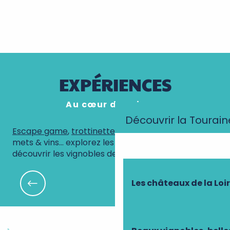
Vignes et caves de Touraine
Les plaisirs de la table
EXPÉRIENCES
Au cœur des vignes
Découvrir la Tourain
Escape game
,
trottinettes dans les vignes
, atelier
mets & vins… explorez les mille et une façon de
découvrir les vignobles de Touraine !
Les châteaux de la Loi
Le vin de Chinon