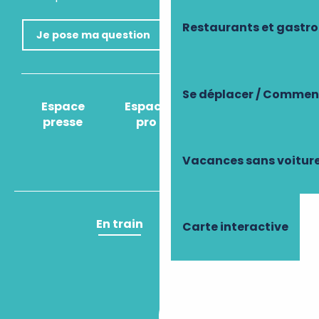
Restaurants et gastr
Je pose ma question
Se déplacer / Comment
Espace
Espace
Comment venir
presse
pro
?
Vacances sans voitur
En train
En avion
Carte interactive