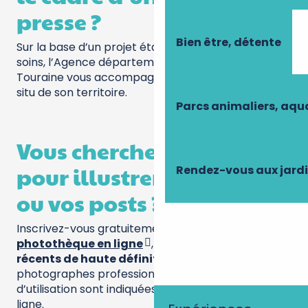
presse ?
Bien être, détente
Sur la base d’un projet étayé et approuvé par nos
soins, l’Agence départementale du tourisme de
Touraine vous accompagne dans la découverte in
situ de son territoire.
Parcs animaliers, aq
Vous cherchez des photos
pour illustrer vos articles
Rendez-vous aux jard
ou vos posts ?
Inscrivez-vous gratuitement à notre
photothèque en ligne
, et bénéficiez de
visuels
récents de haute définition
, fruits du travail de
photographes professionnels. Les restrictions
d’utilisation sont indiquées sur la photothèque en
ligne.