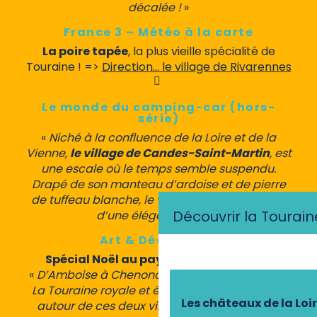
décalée !
»
France 3 – Météo à la carte
La poire tapée
, la plus vieille spécialité de
Touraine ! =>
Direction… le village de Rivarennes
Le monde du camping-car (hors-
série)
«
Niché à la confluence de la Loire et de la
Vienne,
le village de Candes-Saint-Martin
, est
une escale où le temps semble suspendu.
Drapé de son manteau d’ardoise et de pierre
de tuffeau blanche, le village offre un tableau
Découvrir la Tourain
d’une élégance rare.
»
Art & Décoration
Spécial Noël au pays des châteaux
=>
«
D’Amboise à Chenonceau, la vie de château.
La Touraine royale et élégante des châteaux,
Les châteaux de la Loi
autour de ces deux villes, c’est une plongée