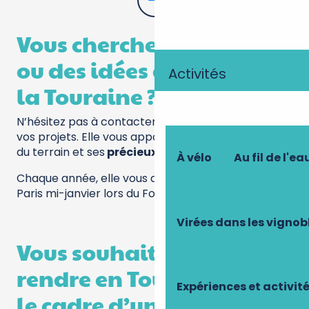
Vous cherchez des infos
ou des idées de sujets sur
Activités
la Touraine ?
N’hésitez pas à contacter Marieke pour évoquer
vos projets. Elle vous apportera sa connaissance
du terrain et ses
précieux conseils
.
À vélo
Au fil de l'ea
Chaque année, elle vous donne rendez-vous à
Paris mi-janvier lors du Forum PARTIR EN FRANCE.
Virées dans les vignob
Vous souhaitez vous
rendre en Touraine dans
Expériences et activit
le cadre d’un accueil de