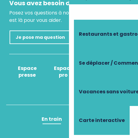
Vous avez besoin d'un conseil ?
Posez vos questions à notre assistant virtuel, il
est là pour vous aider.
Restaurants et gastr
Je pose ma question
Se déplacer / Comment
Espace
Espace
Comment venir
presse
pro
?
Vacances sans voitur
En train
En avion
Carte interactive