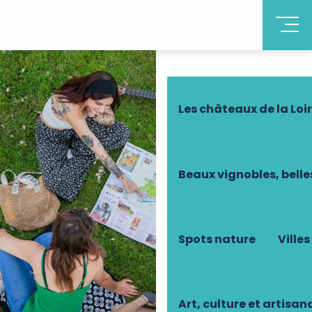
Découvrir la Tourain
Les châteaux de la Loi
Beaux vignobles, belle
Spots nature
Villes
Art, culture et artisan