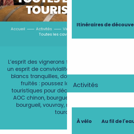
TOURISTIQUES
Itinéraires de découve
Accueil
Activités
Virées dans les vignobles
Toutes les caves touristiques
L’esprit des vignerons fait régner en Touraine
un esprit de convivialité et de partage. Rouge,
blancs tranquilles, doux ou pétillants, rosés
fruités : poussez la porte des caves
Activités
touristiques pour découvrir et déguster les
AOC chinon, bourgueil, saint-nicolas-de-
bourgueil, vouvray, montlouis-sur-loire,
touraine…
À vélo
Au fil de l'ea
Alain Joulin et Fils