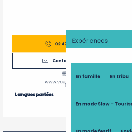
Expériences
02 47 52 60
▒▒
Contactez-nous
En famille
En tribu
www.vouvray.com
Langues parlées
Langues parlées
En mode Slow – Touri
En mode festif
Envi