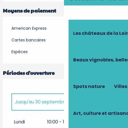
Moyens de paiement
American Express
Les châteaux de la Loi
Cartes bancaires
Espèces
Beaux vignobles, belle
Périodes d'ouverture
Spots nature
Villes
Jusqu'au
30 septembre 2026
Art, culture et artisan
Du
2 janvier 2026
au
31 mars
2026
Lundi
10:00 - 12:30
13:30 - 19:00