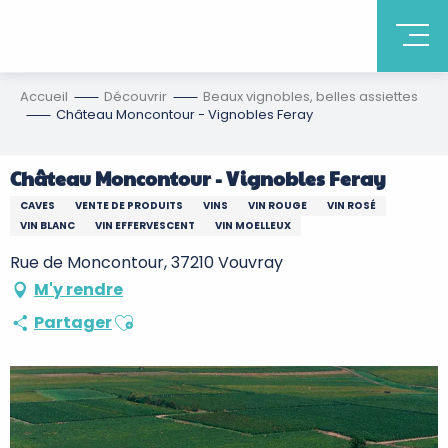
Accueil
Découvrir
Beaux vignobles, belles assiettes
Château Moncontour - Vignobles Feray
Château Moncontour - Vignobles Feray
CAVES
VENTE DE PRODUITS
VINS
VIN ROUGE
VIN ROSÉ
VIN BLANC
VIN EFFERVESCENT
VIN MOELLEUX
Rue de Moncontour, 37210 Vouvray
M'y rendre
Ajouter aux favoris
Partager