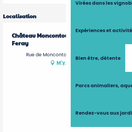
Virées dans les vignob
Localisation
Expériences et activit
Château Moncontour - Vignobles
Feray
Rue de Moncontour, 37210 Vouvray
Bien être, détente
M'y rendre
Parcs animaliers, aq
Rendez-vous aux jard