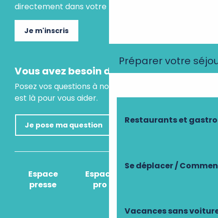
directement dans votre boite mail.
Je m'inscris
Préparer votre séjo
Vous avez besoin d'un conseil ?
Posez vos questions à notre assistant virtuel, il
est là pour vous aider.
Restaurants et gastr
Je pose ma question
Se déplacer / Comment
Espace
Espace
Comment venir
presse
pro
?
Vacances sans voitur