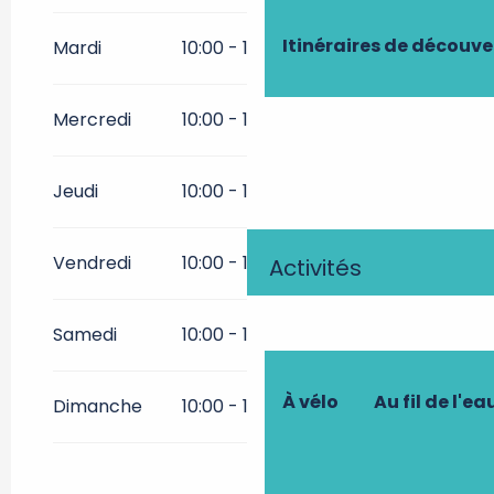
Du
1 octobre 2026
au
31
décembre 2026
Itinéraires de découve
Mardi
10:00 - 12:30
13:30 - 19:00
Du
1 janvier 2027
au
31 mars
2027
Mercredi
10:00 - 12:30
13:30 - 19:00
Du
1 avril 2027
au
30
septembre 2027
Jeudi
10:00 - 12:30
13:30 - 19:00
Du
1 octobre 2027
au
31
décembre 2027
Vendredi
10:00 - 12:30
13:30 - 19:00
Activités
Samedi
10:00 - 12:30
14:30 - 19:00
À vélo
Au fil de l'ea
Dimanche
10:00 - 12:30
14:30 - 19:00