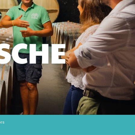
ISCHE
ers