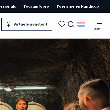
essionals
Tourainfopro
Toerisme en Handicap
Virtuele assistent
Menu
Zoek op
Voir les favoris