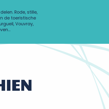
elen. Rode, stille,
n de toeristische
rgueil, Vouvray,
even…
HIEN