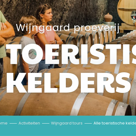
Wijngaard proeverij
 TOERIST
KELDERS
ome
Activiteiten
Wijngaard tours
Alle toeristische keld