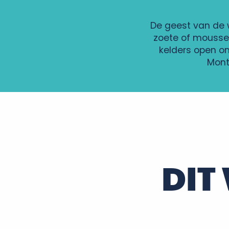
De geest van de wi
zoete of mousser
kelders open om
Mont
Chai Pierre et Bertrand Couly
la Gourmandière
Maison Audebert et fils
Château Moncontour - Vignobles Feray
Domaine des Géleries
Caves Cathelineau
DIT
Couly-Dutheil Clos de l'Echo
Domaine de Roche Blonde - Christophe Gaudron
Alain Joulin et Fils
Domaine de la Perrée
Maison Laudacius
Domaine du Saut au Loup - Eric Santier