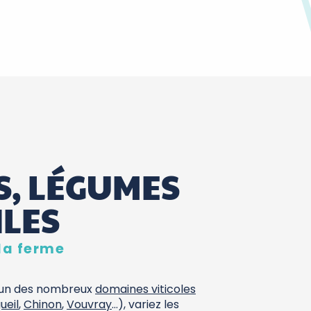
S, LÉGUMES
ILES
la ferme
 l’un des nombreux
domaines viticoles
ueil
,
Chinon
,
Vouvray
…), variez les