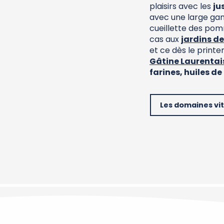
ne Laurentaise
plaisirs avec les
ju
avec une large gam
jardins de Meslay
cueillette des pom
cas aux
jardins d
et ce dès le print
Gâtine Laurentai
farines, huiles de
Les domaines vit