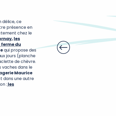
n délice, ce
otre présence en
ectement chez le
iornay
,
les
a ferme du
ue
qui propose des
aux jours (planche
aclette de chèvre.
 vaches dans le
agerie Maurice
ct dans une autre
on :
les