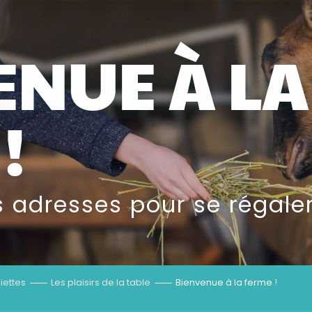
ENUE À LA
!
 adresses pour se régale
iettes
Les plaisirs de la table
Bienvenue à la ferme !