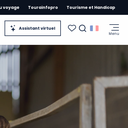
du voyage
Tourainfopro
Tourisme et Handicap
Assistant virtuel
Menu
Recherche
Voir les favoris