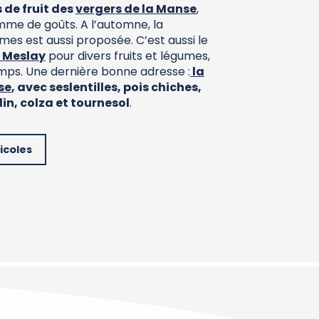
s de fruit des
vergers de la Manse
,
me de goûts. A l’automne, la
mes est aussi proposée. C’est aussi le
e Meslay
pour divers fruits et légumes,
emps. Une dernière bonne adresse :
la
se
, avec ses
lentilles, pois chiches,
 lin, colza et tournesol
.
icoles