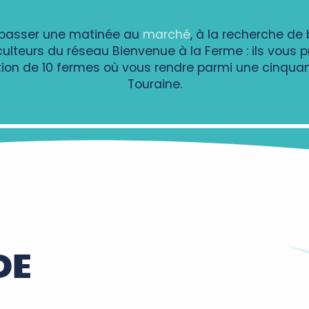
 passer une matinée au
marché
, à la recherche de
lteurs du réseau Bienvenue à la Ferme : ils vous p
ection de 10 fermes où vous rendre parmi une cinqua
Touraine.
DE