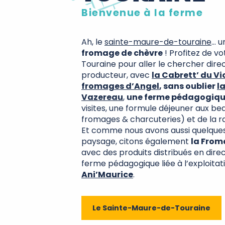
Bienvenue à la ferme
Ah, le
sainte-maure-de-touraine
… u
fromage de chèvre
! Profitez de v
Touraine pour aller le chercher dir
producteur, avec
la Cabrett’ du V
fromages d’Angel
, sans oublier
l
Vazereau
,
une ferme pédagogiq
visites, une formule déjeuner aux be
fromages & charcuteries) et de la r
Et comme nous avons aussi quelques
paysage, citons également
la From
avec des produits distribués en dire
ferme pédagogique liée à l’exploitati
Ani’Maurice
.
Le Sainte-Maure-de-Touraine