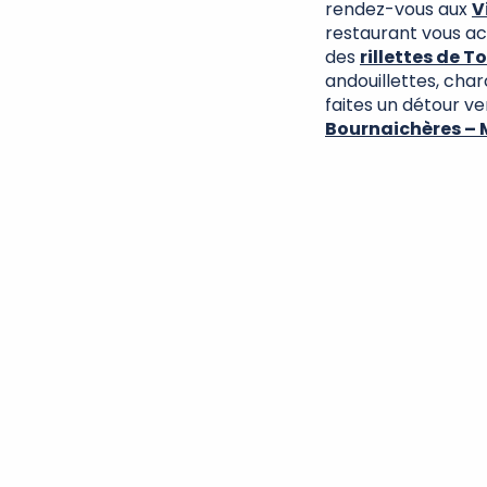
rendez-vous aux
V
restaurant vous acc
des
rillettes de T
andouillettes, char
faites un détour v
Bournaichères – 