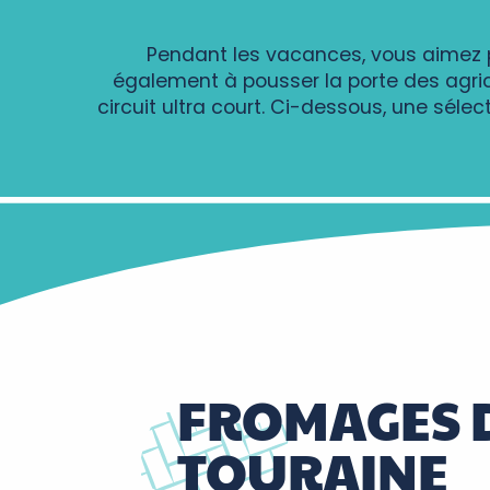
Pendant les vacances, vous aimez
également à pousser la porte des agricu
circuit ultra court. Ci-dessous, une sél
FROMAGES 
TOURAINE