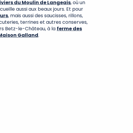
iviers du Moulin de Langeais
, où un
ueille aussi aux beaux jours. Et pour
ours
, mais aussi des saucisses, rillons,
cuteries, terrines et autres conserves,
ers Betz-le-Château, à la
ferme des
Maison Galland
.