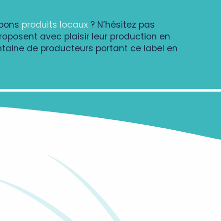
 bons
produits locaux
? N’hésitez pas
roposent avec plaisir leur production en
ntaine de producteurs portant ce label en