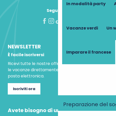
In modalità party
A
Seguiteci!
Vacanze verdi
Un w
NEWSLETTER
Imparare il francese
È facile iscriversi
Ricevi tutte le nostre offerte speciali e le idee per
le vacanze direttamente nella tua casella di
posta elettronica.
Iscriviti ora
Preparazione del s
Avete bisogno di un consiglio?