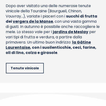
Dopo aver visitato una delle numerose tenute
vinicole della Touraine (Bourgueil, Chinon,
Vouvray…), variate i piaceri con i
succhi di frutta
dei
vergers de la Manse
, con una vasta gamma
di gusti. In autunno è possibile anche raccogliere le
mele. Lo stesso vale per i
jardins de Meslay
per
vari tipi di frutta e verdura, a partire dalla
primavera. Un ultimo buon indirizzo:
la Gâtine
Laurentaise
, con i suoi
lenticchie, ceci, farine,
oli di lino, colza e girasole
.
Tenute vinicole