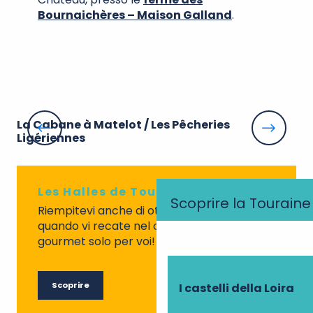
Bournaichères – Maison Galland
.
La Cabane à Matelot / Les Pêcheries
Le
Ligériennes
Les Halles de Tours
Scoprire la Touraine
Riempitevi anche di ottimi prodotti locali
quando vi recate nel cuore di queste halles
gourmet solo per voi!
Scoprire
I castelli della Loira