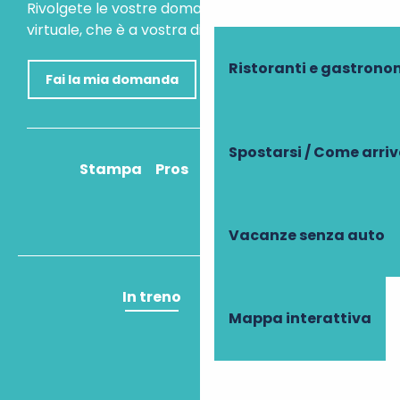
Rivolgete le vostre domande al nostro assistente
virtuale, che è a vostra disposizione per aiutarvi.
Ristoranti e gastrono
Fai la mia domanda
Spostarsi / Come arri
Stampa
Pros
Come ci arrivo?
Vacanze senza auto
In treno
In aereo
Mappa interattiva