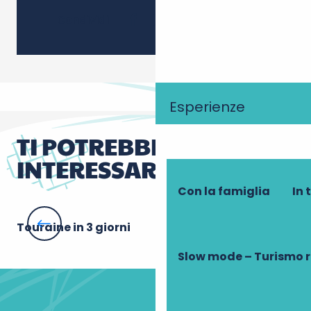
Ajouter
Condividi
Esperienze
TI POTREBBE
INTERESSARE ANCHE
Con la famiglia
In 
Touraine in 3 giorni
I 
Slow mode – Turismo 