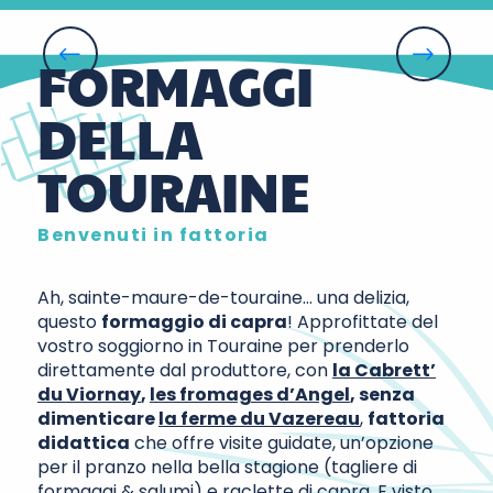
FORMAGGI
Le Vazereau
DELLA
TOURAINE
Benvenuti in fattoria
Ah, sainte-maure-de-touraine… una delizia,
questo
formaggio di capra
! Approfittate del
vostro soggiorno in Touraine per prenderlo
direttamente dal produttore, con
la Cabrett’
du Viornay
,
les fromages d’Angel
, senza
dimenticare
la ferme du Vazereau
,
fattoria
didattica
che offre visite guidate, un’opzione
per il pranzo nella bella stagione (tagliere di
formaggi & salumi) e raclette di capra. E visto