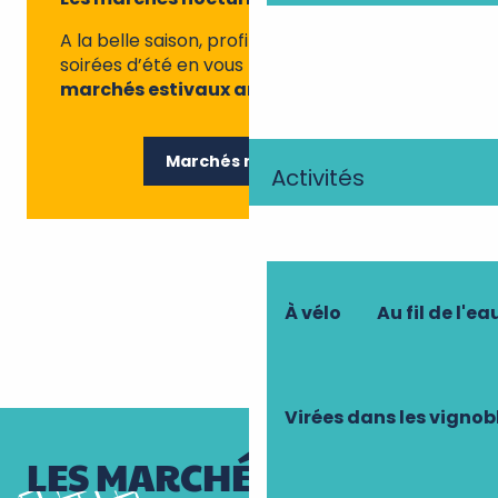
A la belle saison, profitez aussi des douces
soirées d’été en vous baladant sur des
marchés estivaux animés
.
Marchés nocturnes
Activités
À vélo
Au fil de l'ea
Virées dans les vignob
LES MARCHÉS