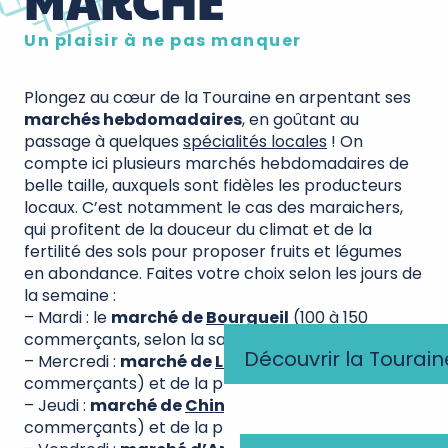
MARCHÉ
Un plaisir à ne pas manquer
Plongez au cœur de la Touraine en arpentant ses
marchés hebdomadaires
, en goûtant au
passage à quelques
spécialités locales
! On
compte ici plusieurs marchés hebdomadaires de
belle taille, auxquels sont fidèles les producteurs
locaux. C’est notamment le cas des maraichers,
qui profitent de la douceur du climat et de la
fertilité des sols pour proposer fruits et légumes
en abondance. Faites votre choix selon les jours de
la semaine :
– Mardi : le
marché de
Bourgueil
(100 à 150
commerçants, selon la saison)
Découvrir la Tourain
– Mercredi :
marché de
Loches
(50 à 100
commerçants) et de la place des Halles à Tours
– Jeudi :
marché de
Chinon
(90 à 130
commerçants) et de la place Strasbourg à Tours