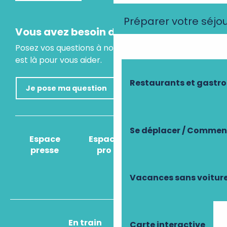
Préparer votre séjo
Vous avez besoin d'un conseil ?
Posez vos questions à notre assistant virtuel, il
est là pour vous aider.
Restaurants et gastr
Je pose ma question
Se déplacer / Comment
Espace
Espace
Comment venir
presse
pro
?
Vacances sans voitur
En train
En avion
Carte interactive