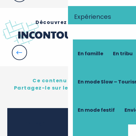
Expériences
Découvrez nos autres
INCONTOURNABLES
En famille
En tribu
Cabanes dans les arbres
Ce contenu vous a plu ?
En mode Slow – Touri
Partagez-le sur les réseau sociaux !
En mode festif
Envi
Ajouter 
Partager