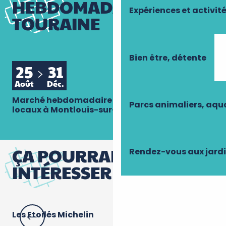
HEBDOMADAIRES DE
Expériences et activit
TOURAINE
Bien être, détente
25
31
Août
Déc.
Marché hebdomadaire des producteurs
Parcs animaliers, aq
locaux à Montlouis-sur-Loire
ÇA POURRAIT VOUS
Rendez-vous aux jard
INTÉRESSER
Les Etoilés Michelin
Hu
ga