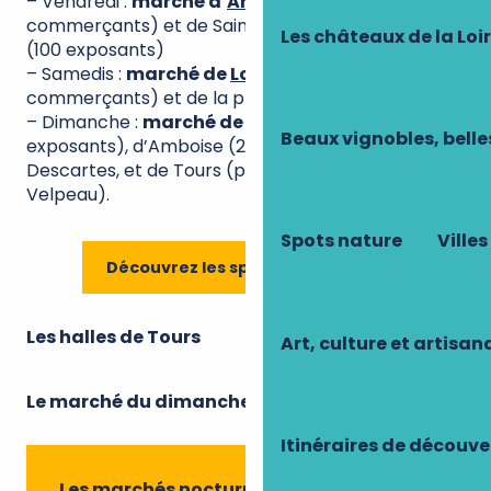
– Vendredi :
marché d’
Amboise
(90
commerçants) et de Sainte-Maure-de-Touraine
Les châteaux de la Loi
(100 exposants)
– Samedis :
marché de
Loches
(50 à 100
commerçants) et de la place des Halles à Tours
– Dimanche :
marché de
Langeais
(80
Beaux vignobles, belle
exposants), d’Amboise (200 commerçants), de
Descartes, et de Tours (place Rabelais et place
Velpeau).
Spots nature
Villes
Découvrez les spécialités locales
Les halles de Tours
Art, culture et artisan
Le marché du dimanche à Amboise
Itinéraires de découve
Les marchés nocturnes !