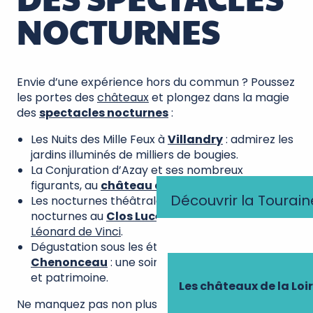
NOCTURNES
Envie d’une expérience hors du commun ? Poussez
les portes des
châteaux
et plongez dans la magie
des
spectacles nocturnes
:
Les Nuits des Mille Feux à
Villandry
: admirez les
jardins illuminés de milliers de bougies.
La Conjuration d’Azay et ses nombreux
figurants, au
château d’Azay-le-Rideau
.
Découvrir la Tourain
Les nocturnes théâtrales et les flâneries
nocturnes au
Clos Lucé
, dernière demeure de
Léonard de Vinci
.
Dégustation sous les étoiles au
château de
Chenonceau
: une soirée magique mêlant vin
et patrimoine.
Les châteaux de la Loi
Ne manquez pas non plus le nouveau spectacle