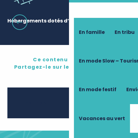
Hébergements dotés d’un espace bien-être
Ag
En famille
En tribu
Ce contenu vous a plu ?
En mode Slow – Touri
Partagez-le sur les réseau sociaux !
En mode festif
Envi
Ajouter 
Partager
Vacances au vert