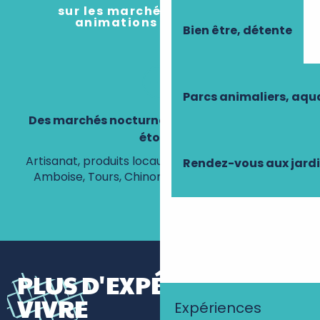
sur les marchés nocturnes et
animations en Touraine
Bien être, détente
Parcs animaliers, aq
Des marchés nocturnes pour flâner sous les
étoiles
Artisanat, produits locaux et ambiance festive à
Rendez-vous aux jard
Amboise, Tours, Chinon et bien d’autres villes.
PLUS D'EXPÉRIENCES À
VIVRE
Expériences