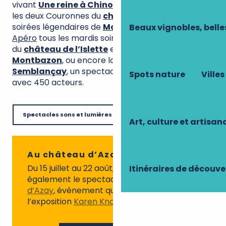
vivant
Une reine à Chinon
, le parcours théâtral
les deux Couronnes du
château de Langeais
, les
soirées légendaires de
Montrésor
, les
Valmer
Beaux vignobles, belle
Apéro
tous les mardis soirs, les soirées musicales
du
château de l’Islette
et de la
forteresse de
Montbazon
, ou encore la
Scénoféerie de
Semblançay
, un spectacle historique grandiose
Spots nature
Villes
avec 450 acteurs.
Spectacles sons et lumières
Art, culture et artisan
Au château d’Azay-le-Rideau
Du 15 juillet au 22 août, découvrez
Itinéraires de découve
également le spectacle
La conjuration
d’Azay
, événement qui s’ajoute à
l’exposition
Karen Knor habite le château
.