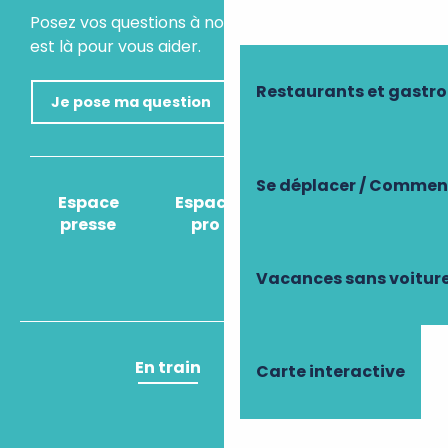
Posez vos questions à notre assistant virtuel, il
est là pour vous aider.
Restaurants et gastr
Je pose ma question
Se déplacer / Comment
Espace
Espace
Comment venir
presse
pro
?
Vacances sans voitur
En train
En avion
Carte interactive