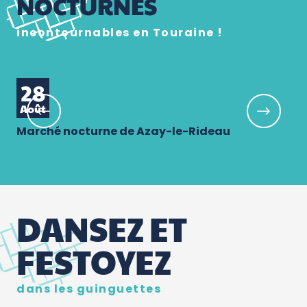
NOCTURNES
incontournables en Touraine !
28
1
Août
Ao
Marché nocturne de Azay-le-Rideau
Ma
Azay-le-Rideau
DANSEZ ET
FESTOYEZ
dans les guinguettes