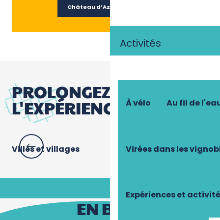
Château d’Azay-le-Rideau
Activités
PROLONGEZ
L'EXPÉRIENCE
À vélo
Au fil de l'ea
Virées dans les vignob
Villes et villages
Ba
Expériences et activit
EN BREF