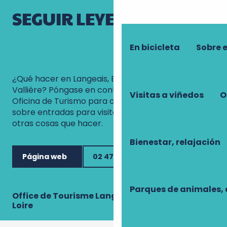
SEGUIR LEYENDO
En bicicleta
Sobre 
Oficina de Turismo Natural de Touraine
¿Qué hacer en Langeais, Bourgueil o Château-la-
Vallière? Póngase en contacto con el equipo de la
Visitas a viñedos
O
Oficina de Turismo para obtener información
sobre entradas para visitas, paseos, alojamiento y
otras cosas que hacer.
Bienestar, relajación
Página web
02 47 96 58 22
Parques de animales, 
Office de Tourisme Langeais-Bourgueil-Val de
Loire