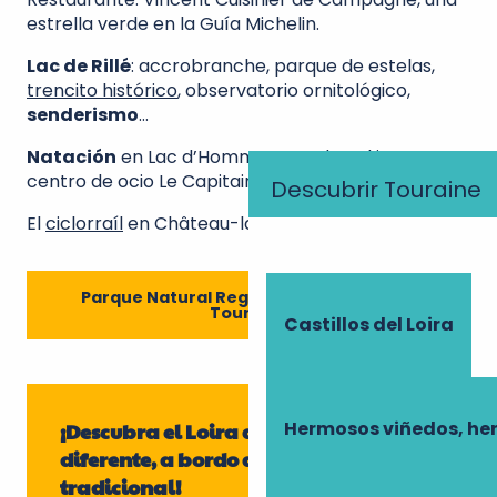
estrella verde en la Guía Michelin.
Lac de Rillé
: accrobranche, parque de estelas,
trencito histórico
, observatorio ornitológico,
senderismo
…
Natación
en Lac d’Hommes, Lac du Val joyeux, y
centro de ocio Le Capitaine.
Descubrir Touraine
El
ciclorraíl
en Château-la-Vallière
Parque Natural Regional de Loira Anjou
Touraine
Castillos del Loira
Hermosos viñedos, he
¡Descubra el Loira de una forma
diferente, a bordo de un barco
tradicional!