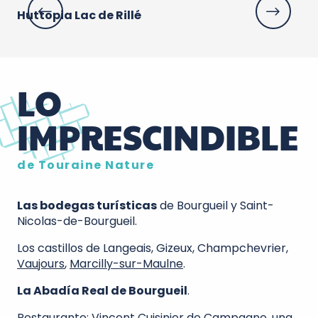
Huttopia Lac de Rillé
Vi
LO
IMPRESCINDIBLE
de Touraine Nature
Las bodegas turísticas
de Bourgueil y Saint-
Nicolas-de-Bourgueil.
Los castillos de Langeais, Gizeux, Champchevrier,
Vaujours
,
Marcilly-sur-Maulne
.
La Abadía Real de Bourgueil
.
Restaurante: Vincent Cuisinier de Campagne, una