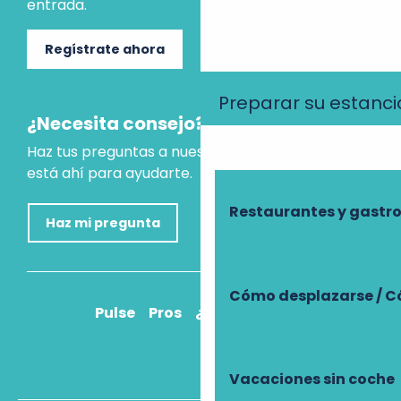
entrada.
Regístrate ahora
Preparar su estanci
¿Necesita consejo?
Haz tus preguntas a nuestro asistente virtual, que
está ahí para ayudarte.
Restaurantes y gast
Haz mi pregunta
Cómo desplazarse / C
Pulse
Pros
¿Cómo llegar?
Vacaciones sin coche