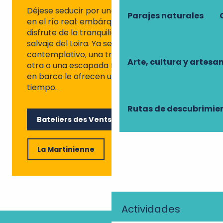
Déjese seducir por una experiencia única
Parajes naturales
en el río real: embárquese en un toue y
disfrute de la tranquilidad y la belleza
salvaje del Loira. Ya sea para un paseo
contemplativo, una travesía de una orilla a
Arte, cultura y artesa
otra o una escapada familiar, estos paseos
en barco le ofrecen un momento fuera del
tiempo.
Rutas de descubrimie
Bateliers des Vents d'Galerne
La Martinienne
Actividades