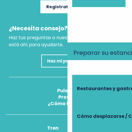
Regístrate ahora
¿Necesita consejo?
Haz tus preguntas a nuestro asistente virtual, que
está ahí para ayudarte.
Preparar su estanc
Haz mi pregunta
Restaurantes y gast
Pulse
Pros
¿Cómo llegar?
Cómo desplazarse / C
Tren
Avión