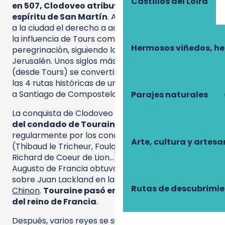
Castillos del Loira
en 507, Clodoveo atribuyó la victoria al
espíritu de San Martín
. A continuación, concedió
a la ciudad el derecho a acuñar moneda y reforzó
la influencia de Tours como ciudad de
Hermosos viñedos, h
peregrinación, siguiendo los pasos de Roma y
Jerusalén. Unos siglos más tarde, la vía Turonensis
(desde Tours) se convertiría también en una de
las 4 rutas históricas de una nueva peregrinación,
a Santiago de Compostela.
Parajes naturales
La conquista de Clodoveo condujo a la
creación
del condado de Touraine
, que sería ocupado
regularmente por los condes de Blois y Anjou
Arte, cultura y artesa
(Thibaud le Tricheur, Foulques Nerra, Henri II,
Richard de Coeur de Lion…), hasta que el rey Felipe
Augusto de Francia obtuvo una victoria decisiva
sobre Juan Lackland en la
fortaleza real de
Rutas de descubrimi
Chinon
.
Touraine pasó entonces a formar parte
del reino de Francia
.
Después, varios reyes se sucedieron en el trono