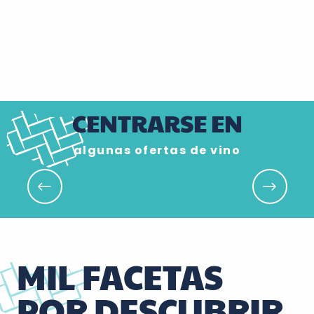
Castelrenaudais
Montlouis-Vouvray
Alrededores de
Castillos de Loches
Val d’Amboise
Chenonceaux
Touraine Valle del
Loira
Azay-Chinon
Touraine
Naturaleza
CENTRARSE EN
algunas ofertas de vino
Caves Ambacia
MIL FACETAS
POR DESCUBRIR