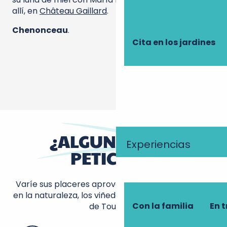
allí, en
Château Gaillard
.
Chenonceau
.
Cita en los jardines
¿ALGUNA OTRA
Experiencias
PETICIÓN?
Varíe sus placeres aprovechando las actividades
en la naturaleza, los viñedos y las bonitas ciudades
Con la familia
En t
de Touraine.