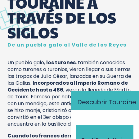
TOURAINE A
TRAVÉS DE LOS
SIGLOS
De un pueblo galo al Valle de los Reyes
Un pueblo galo,
los turones
, también conocidos
como turones o turonios, vieron llegar a sus tierras
las tropas de Julio César, lanzadas en su Guerra de
las Galias.
Incorporados al Imperio Romano de
Occidente hasta 486
, vieron la llegada de Martín
de Tours. Famoso por haber compartido su capa
Descubrir Touraine
con un mendigo, este antiguo legionario romano
se hizo monje, cristianizó a la población y se
convirtió en el 3er obispo de
Tours
. Su tumba se
encuentra en la
basílica de San Martín
.
Cuando los francos derrotaron a los visigodos