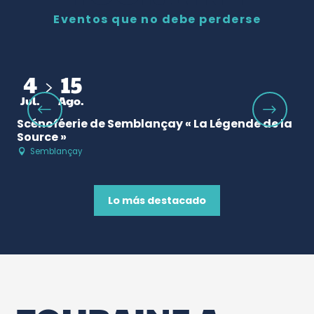
Eventos que no debe perderse
4
15
1
Jul.
Ago.
Ju
Scénoféerie de Semblançay « La Légende de la
Sp
Source »
Th
Semblançay
Lo más destacado