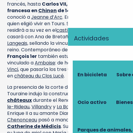
francés, hasta
Carlos VII, que instaló la corte
francesa en
Chinon
de 1427 a 1429
, donde
conoció a
Jeanne d’Arc
. En 1461, fue el rey
Luis XI
quien eligió vivir en Tours. Su hijo
Charles VIII
residirá a su vez en el
castillo real de Amboise
, y se
casará con Ana de Bretaña en el
château de
Actividades
Langeais,
sellando la vinculación de Bretaña al
reino. Contemporáneo de
François Rabelais
,
François 1er
también estuvo estrechamente
vinculado a
Amboise
: de hecho, invitó a
Léonard de
Vinci
, que pasaría los tres últimos años de su vida
En bicicleta
Sobre 
en
château du Clos Lucé
.
La presencia de la corte del reino de Francia en
Touraine indujo la construcción de
muchos
châteaux
durante el Renacimiento, como
Azay-
Ocio activo
Bienes
le-Rideau
,
Villandry
y
La Bourdaisière
. Regalado por
Enrique II a su amante Diana de Poitiers,
Chenonceau
pasó a manos de la
Reina
Catherine de Médicis
. Su hijo Francisco II pasaría
Parques de animales,
su luna de miel con María Estuardo no muy lejos de