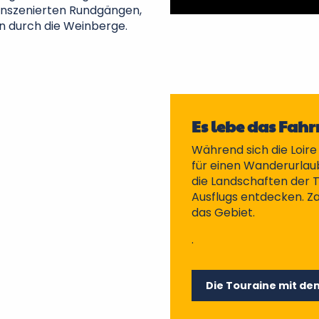
inszenierten Rundgängen,
n durch die Weinberge.
Es lebe das Fahr
Während sich die Loir
für einen Wanderurlaub
die Landschaften der 
Ausflugs entdecken. Z
das Gebiet.
.
Die Touraine mit d