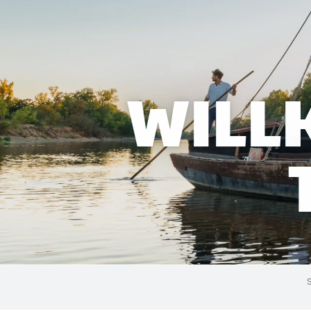
WILL
S