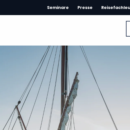
Seminare
Presse
Reisefachle