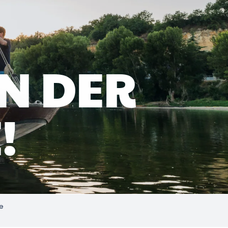
N DER
!
e