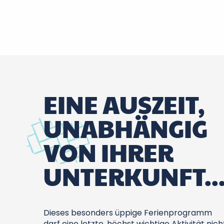
EINE AUSZEIT,
UNABHÄNGIG
VON IHRER
UNTERKUNFT..
Dieses besonders üppige Ferienprogramm
darf eine letzte, höchst wichtige Aktivität nich