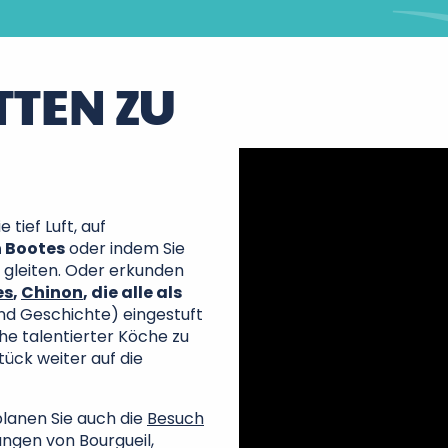
TTEN ZU
e tief Luft, auf
n Bootes
oder indem Sie
 gleiten. Oder erkunden
es
,
Chinon
, die alle als
nd Geschichte) eingestuft
che talentierter Köche zu
tück weiter auf die
planen Sie auch die
Besuch
ngen von Bourgueil,