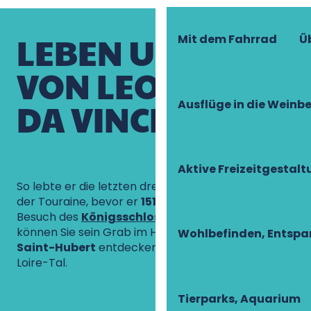
LEBEN UND TOD
Mit dem Fahrrad
Ü
VON LEONARDO
DA VINCI
Ausflüge in die Weinb
Warum ist er in Amboise begraben?
Aktive Freizeitgestal
So lebte er die letzten drei Jahre seines Lebens in
der Touraine, bevor er
1519
verstarb. Bei einem
Besuch des
Königsschlosses von Amboise
können Sie sein Grab im Herzen der
Kapelle
Wohlbefinden, Entsp
Saint-Hubert
entdecken: eine ewige Präsenz im
Loire-Tal.
Tierparks, Aquarium