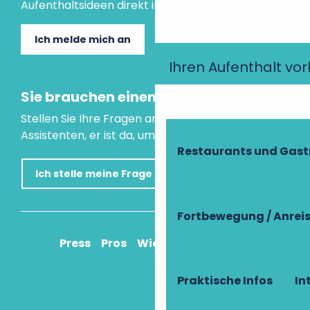
Aufenthaltsideen direkt in Ihre Mailbox.
Ich melde mich an
Ihren Aufenthalt vo
Sie brauchen einen Rat?
Stellen Sie Ihre Fragen an unseren virtuellen
Assistenten, er ist da, um Ihnen zu helfen.
Restaurants und Gas
Ich stelle meine Frage
Fortbewegung / Anrei
Press
Pros
Wie komme ich an?
Praktische Infos
In