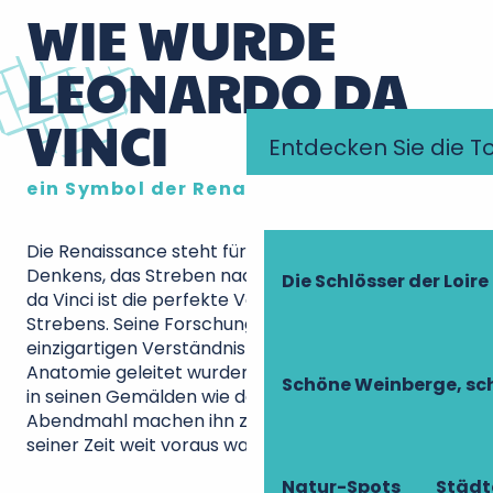
WIE WURDE
LEONARDO DA
VINCI
Entdecken Sie die T
ein Symbol der Renaissance?
Die Renaissance steht für die Emanzipation des
Denkens, das Streben nach Wissen, und Leonardo
Die Schlösser der Loire
da Vinci ist die perfekte Verkörperung dieses
Strebens. Seine Forschungen, die von einem
einzigartigen Verständnis der menschlichen
Anatomie geleitet wurden, und sein Sinn für Details
Schöne Weinberge, sch
in seinen Gemälden wie der Mona Lisa oder dem
Abendmahl machen ihn zu einem Künstler, der
seiner Zeit weit voraus war.
Natur-Spots
Städt