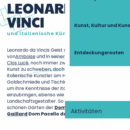
LEONARDO DA
VINCI
Kunst, Kultur und Ku
und italienische Künstler
Leonardo da Vincis Geist scheint in den Straßen
Entdeckungsrouten
von
Amboise
und in seiner Residenz, dem
Schloss
Clos Lucé
, noch immer zwischen Wissenschaft und
Kunst zu schweben, doch er war nicht der einzige
italienische Künstler am Hof. Auch Maler, Bildhauer,
Goldschmiede und Tischler überquerten die Alpen,
um ihre Kenntnisse der italienischen Renaissance
einzubringen, ebenso wie Gärtner und
Landschaftsgestalter. So verdanken wir die
schönen Gärten der
Domaine de Château
Aktivitäten
Gaillard
Dom Pacello da Mercogliano
.