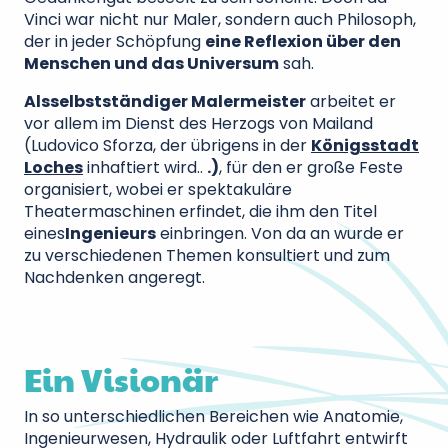
Vinci war nicht nur Maler, sondern auch Philosoph,
der in jeder Schöpfung
eine Reflexion über den
Menschen und das Universum
sah.
Als
selbstständiger Malermeister
arbeitet er
vor allem im Dienst des Herzogs von Mailand
(Ludovico Sforza, der übrigens in der
Königsstadt
Loches
inhaftiert wird..
.)
, für den er große Feste
organisiert, wobei er spektakuläre
Theatermaschinen erfindet, die ihm den Titel
eines
Ingenieurs
einbringen. Von da an wurde er
zu verschiedenen Themen konsultiert und zum
Nachdenken angeregt.
Château du Clos Lucé - Parc Leonardo da
Vinci
Amboise
Ein Visionär
Ab
20
€
In so unterschiedlichen Bereichen wie Anatomie,
Ingenieurwesen, Hydraulik oder Luftfahrt entwirft