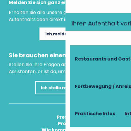
Melden Sie sich ganz einfach an!
Erhalten Sie alle unsere guten Tipps und
Aufenthaltsideen direkt in Ihre Mailbox.
Ihren Aufenthalt vo
Ich melde mich an
Sie brauchen einen Rat?
Restaurants und Gas
Stellen Sie Ihre Fragen an unseren virtuellen
Assistenten, er ist da, um Ihnen zu helfen.
Fortbewegung / Anrei
Ich stelle meine Frage
Praktische Infos
In
Press
Pros
Wie komme ich an?