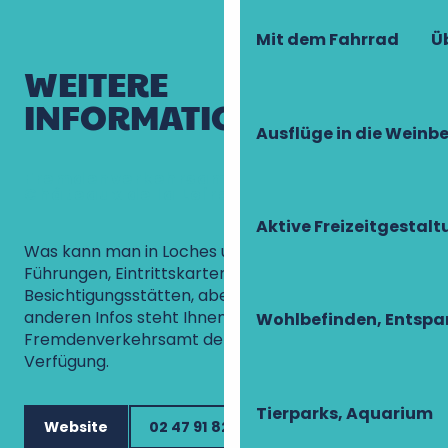
Mit dem Fahrrad
Ü
WEITERE
INFORMATIONEN
Ausflüge in die Weinb
Fremdenverkehrsamt Loches Touraine
Châteaux de la Loire
Aktive Freizeitgestal
Was kann man in Loches unternehmen? Für
Führungen, Eintrittskarten für
Besichtigungsstätten, aber auch Hotels und alle
anderen Infos steht Ihnen das
Wohlbefinden, Entsp
Fremdenverkehrsamt der Stadt Loches zur
Verfügung.
Tierparks, Aquarium
Website
02 47 91 82 82