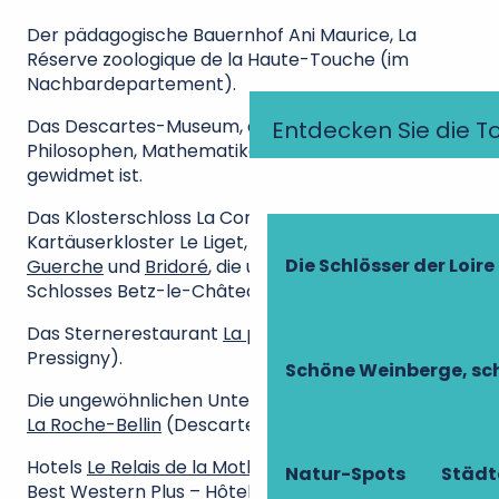
Der pädagogische Bauernhof Ani Maurice, La
Réserve zoologique de la Haute-Touche (im
Nachbardepartement).
Das Descartes-Museum, das dem berühmten
Entdecken Sie die T
Philosophen, Mathematiker und Physiker
gewidmet ist.
Das Klosterschloss La Corroirie und das
Kartäuserkloster Le Liget, die Schlösser von
La
Die Schlösser der Loire
Guerche
und
Bridoré
, die unterirdischen Gänge des
Schlosses Betz-le-Château.
Das Sternerestaurant
La promenade
(Le Petit-
Pressigny).
Schöne Weinberge, sch
Die ungewöhnlichen Unterkünfte der
Domaine de
La Roche-Bellin
(Descartes)
Hotels
Le Relais de la Mothe
(Yzeures-sur-Creuse),
Natur-Spots
Städt
Best Western Plus – Hôtel de la Cité royale