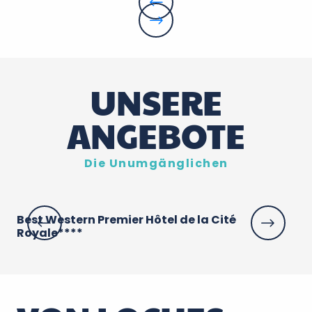
UNSERE
ANGEBOTE
Die Unumgänglichen
Best Western Premier Hôtel de la Cité
Ar
Royale****