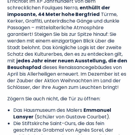
Errichtet im XIᵉ Jahrhundert von dem
schrecklichen Foulques Nerra,
enthüllt der
imposante, 44 Meter hohe Bergfried
Türme,
Kerker, Graffiti, unterirdische Gänge und dunkle
Passagen – mittelalterliche Atmosphäre
garantiert! Steigen Sie bis zur Spitze hinauf: Sie
werden mit einem einzigartigen Blick über die
Stadt belohnt. Das königliche Logis ist der zweite
Schatz des Kulturerbes, den es zu entdecken gilt,
mit
jedes Jahr einer neuen Ausstellung, die den
Besuchspfad
dieses Renaissancegebäudes von
April bis Allerheiligen erneuert. Im Dezember ist es
der Zauber der Aktion Weihnachten im Land der
Schlösser, der Ihre Augen zum Leuchten bringt!
Zögern Sie auch nicht, die Tür zu öffnen:
Das Hausmuseum des Malers
Emmanuel
Lansyer
(Schüler von Gustave Courbet).
Die Stiftskirche Saint-Ours, die das fein
geschnitzte Grabmal von Agnès Sorel, der