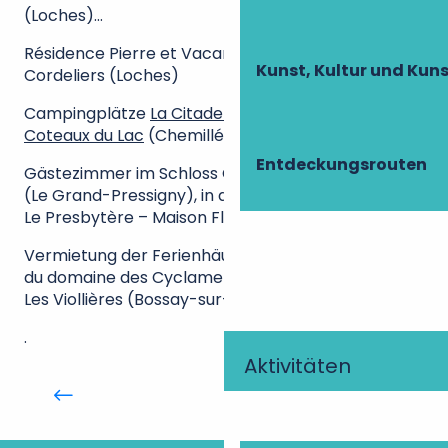
(Loches)…
Résidence Pierre et Vacances Le Moulin des
Kunst, Kultur und Ku
Cordeliers (Loches)
Campingplätze
La Citadelle
(Loches) und
Les
Coteaux du Lac
(Chemillé-sur-Indrois)
Entdeckungsrouten
Gästezimmer im Schloss Charnizay, im Château
(Le Grand-Pressigny), in den
Troglos de Beaulieu
,
Le Presbytère – Maison Flore…
Vermietung der Ferienhäuser Le Kiwi, La Poulinière
du domaine des Cyclamens (Verneuil-sur-Indre),
Les Viollières (Bossay-sur-Claise)…
.
Aktivitäten
Domaine de la Roche Bellin