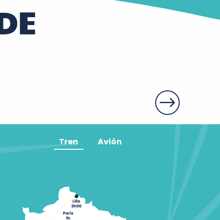
DE
ns
Tren
Avión