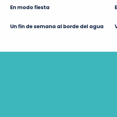
En modo fiesta
Un fin de semana al borde del agua
Vacaciones en bicicleta: las
principales rutas.