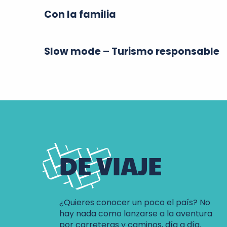
Con la familia
Slow mode – Turismo responsable
DE VIAJE
¿Quieres conocer un poco el país? No
hay nada como lanzarse a la aventura
por carreteras y caminos, día a día.