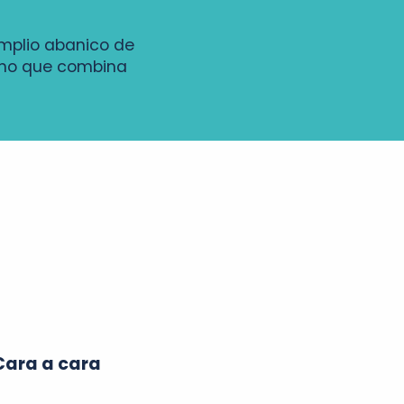
amplio abanico de
tino que combina
Cara a cara