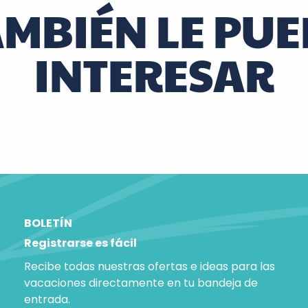
AMBIÉN LE PUE
INTERESAR
l jardín de los aromas de Clos des Quartero
BOLETÍN
Registrarse es fácil
Recibe todas nuestras ofertas e ideas para las
vacaciones directamente en tu bandeja de
entrada.