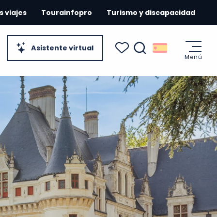
s viajes
Tourainfopro
Turismo y discapacidad
Asistente virtual
Menú
Buscar
Voir les favoris