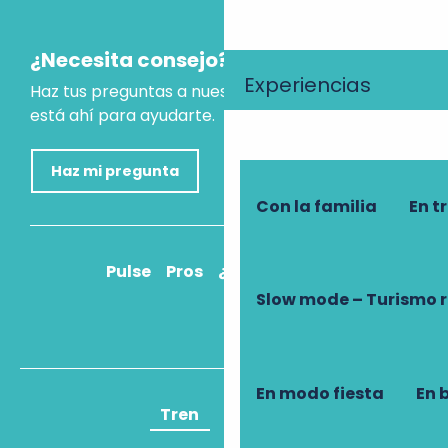
¿Necesita consejo?
Experiencias
Haz tus preguntas a nuestro asistente virtual, que
está ahí para ayudarte.
Haz mi pregunta
Con la familia
En t
Pulse
Pros
¿Cómo llegar?
Slow mode – Turismo 
En modo fiesta
En 
Tren
Avión