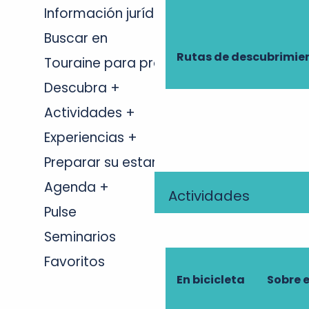
Información jurídica
Buscar en
Rutas de descubrimie
Touraine para profesionales +
Descubra +
Actividades +
Experiencias +
Preparar su estancia +
Agenda +
Actividades
Pulse
Seminarios
Favoritos
En bicicleta
Sobre 