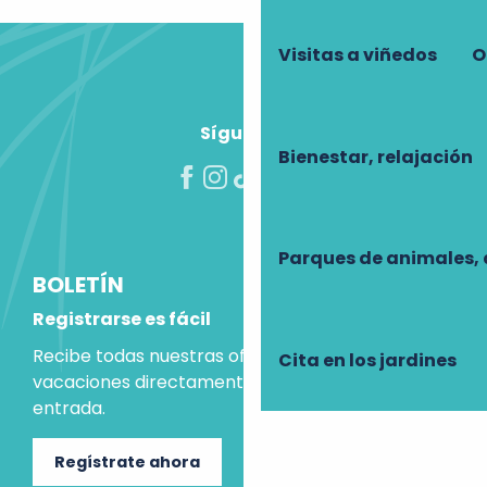
Visitas a viñedos
O
Síguenos
Bienestar, relajación
Parques de animales, 
BOLETÍN
Registrarse es fácil
Recibe todas nuestras ofertas e ideas para las
Cita en los jardines
vacaciones directamente en tu bandeja de
entrada.
Regístrate ahora