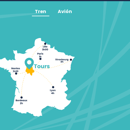
Tren
Avión