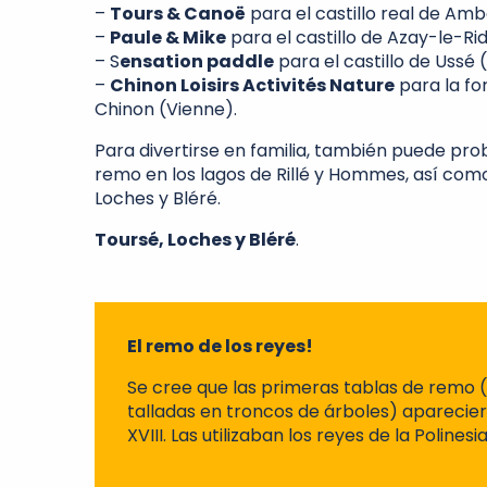
–
Tours & Canoë
para el castillo real de Amb
–
Paule & Mike
para el castillo de Azay-le-Ri
– S
ensation paddle
para el castillo de Ussé 
–
Chinon Loisirs Activités Nature
para la fo
Chinon (Vienne).
Para divertirse en familia, también puede prob
remo en los lagos de Rillé y Hommes, así como
Loches y Bléré.
Toursé, Loches y Bléré
.
El remo de los reyes!
Se cree que las primeras tablas de remo 
talladas en troncos de árboles) apareciero
XVIII. Las utilizaban los reyes de la Polinesia