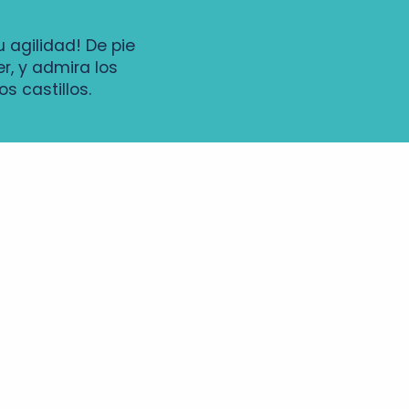
 agilidad! De pie
er, y admira los
s castillos.