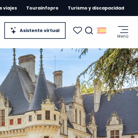
s viajes
Tourainfopro
Turismo y discapacidad
Asistente virtual
Menú
Buscar
Voir les favoris