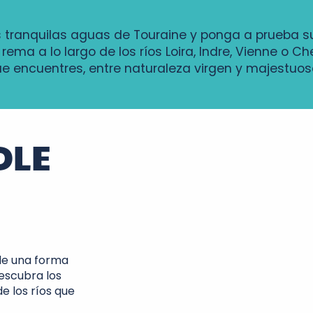
 tranquilas aguas de Touraine y ponga a prueba su
rema a lo largo de los ríos Loira, Indre, Vienne o Ch
e encuentres, entre naturaleza virgen y majestuoso
DLE
 de una forma
Descubra los
de los ríos que