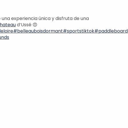
 una experiencia única y disfruta de una
hateau
d’Ussé 😍
eloire
#belleauboisdormant
#sportstiktok
#paddleboard
unds