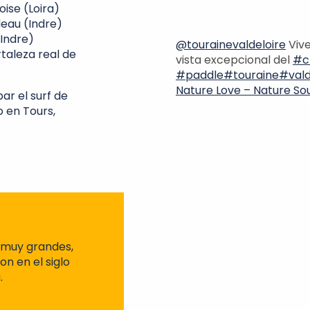
oise (Loira)
deau (Indre)
(Indre)
@tourainevaldeloire
Vive
rtaleza real de
vista excepcional del
#c
#paddle
#touraine
#vald
Nature Love – Nature So
ar el surf de
 en Tours,
(muy grandes,
n en el siglo
.