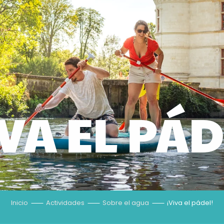
IVA EL PÁD
Inicio
Actividades
Sobre el agua
¡Viva el pádel!