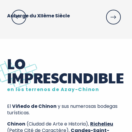
Auberge du XIIème Siècle
Co
LO
IMPRESCINDIBLE
en los terrenos de Azay-Chinon
El
Viñedo de Chinon
y sus numerosas bodegas
turísticas.
Chinon
(Ciudad de Arte e Historia),
Richelieu
(Petite Cité de Caractère),
Candes-Saint-