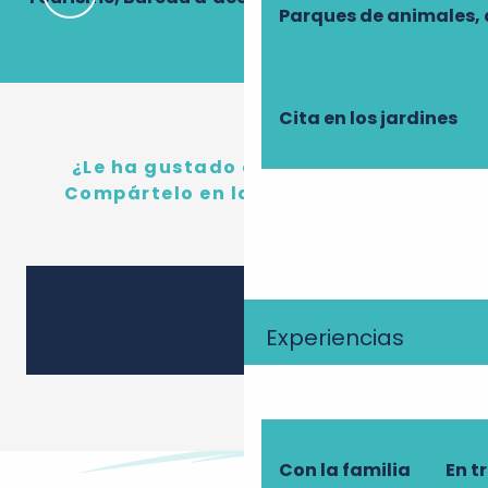
Parques de animales, 
Cita en los jardines
¿Le ha gustado este contenido?
Compártelo en las redes sociales
Ajouter
Compartir
Experiencias
Con la familia
En t