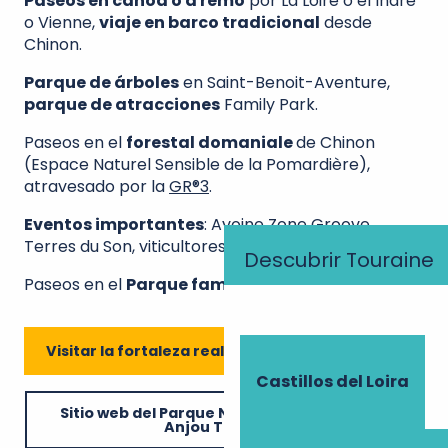
Paseos en canoa o a remo
por La Loire o el Indre
o Vienne,
viaje en barco tradicional
desde
Chinon.
Parque de árboles
en Saint-Benoit-Aventure,
parque de atracciones
Family Park.
Paseos en el
forestal domaniale
de Chinon
(Espace Naturel Sensible de la Pomardière),
atravesado por la
GR®3
.
Eventos importantes
: Avoine Zone Groove,
Terres du Son, viticultores en la ciudad…
Descubrir Touraine
Paseos en el
Parque familiar
.
Visitar la fortaleza real de Chinon
Castillos del Loira
Sitio web del Parque Natural Regional Loira
Anjou Touraine