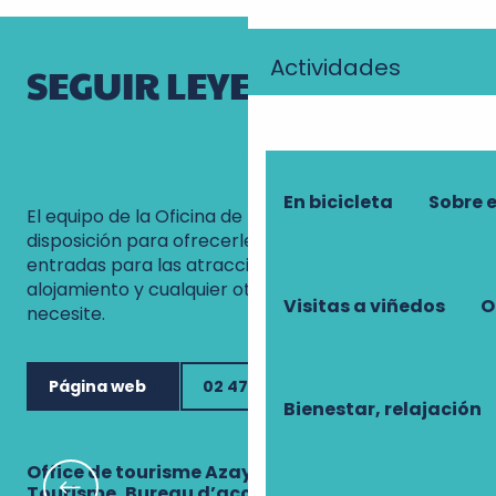
Actividades
SEGUIR LEYENDO
Oficina de Turismo de Azay Chinon
En bicicleta
Sobre 
El equipo de la Oficina de Turismo está a su
disposición para ofrecerle visitas guiadas,
entradas para las atracciones turísticas, paseos,
alojamiento y cualquier otra información que
Visitas a viñedos
O
necesite.
Página web
02 47 93 17 85
Bienestar, relajación
Office de tourisme Azay-Chinon Val de Loire
Of
Tourisme, Bureau d’accueil d'Azay-le-Rideau