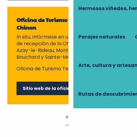
Hermosos viñedos, he
Oficina de Turismo Terres d’Azay-
Chinon
In situ, infórmese en una de las 6 oficinas
Parajes naturales
de recepción de la Oficina en Chinon,
Azay-le-Rideau, Montbazon, Richelieu, l’Ile-
Bouchard y Sainte-Maure-de-Touraine.
Arte, cultura y artesa
Oficina de Turismo Terres d’Azay-Chinon.
Sitio web de la oficina
Rutas de descubrimie