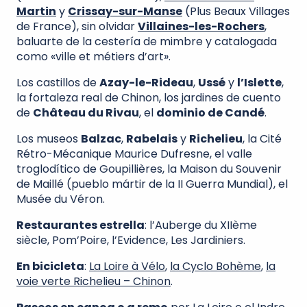
Martin
y
Crissay-sur-Manse
(Plus Beaux Villages
de France), sin olvidar
Villaines-les-Rochers
,
baluarte de la cestería de mimbre y catalogada
como «ville et métiers d’art».
Los castillos de
Azay-le-Rideau
,
Ussé
y
l’Islette
,
la fortaleza real de Chinon, los jardines de cuento
de
Château du Rivau
, el
dominio de Candé
.
Los museos
Balzac
,
Rabelais
y
Richelieu
, la Cité
Rétro-Mécanique Maurice Dufresne, el valle
troglodítico de Goupillières, la Maison du Souvenir
de Maillé (pueblo mártir de la II Guerra Mundial), el
Musée du Véron.
Restaurantes estrella
: l’Auberge du XIIème
siècle, Pom’Poire, l’Evidence, Les Jardiniers.
En bicicleta
:
La Loire à Vélo
,
la Cyclo Bohème
,
la
voie verte Richelieu – Chinon
.