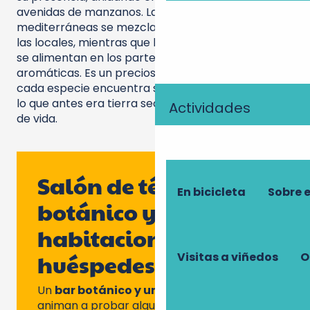
avenidas de manzanos. Las especies
mediterráneas se mezclan armoniosamente con
las locales, mientras que los insectos polinizadores
se alimentan en los parterres de plantas
aromáticas. Es un precioso equilibrio en el que
cada especie encuentra su lugar, transformando
lo que antes era tierra seca en un próspero oasis
Actividades
de vida.
Salón de té, bar
En bicicleta
Sobre 
botánico y
habitaciones de
huéspedes
Visitas a viñedos
O
Un
bar botánico y un restaurante
le
animan a probar algunos sabores