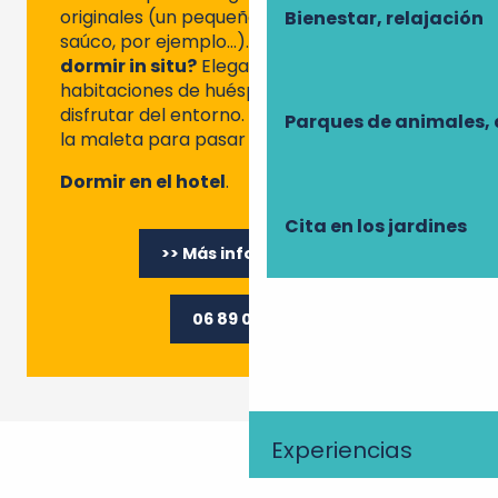
originales (un pequeño cóctel de flor de
Bienestar, relajación
saúco, por ejemplo…).
¿Y por qué no
dormir in situ?
Elegantes y acogedoras, 5
habitaciones de huéspedes le invitan a
disfrutar del entorno. Sólo tiene que hacer
Parques de animales, 
la maleta para pasar un fin de semana.
Dormir en el hotel
.
Cita en los jardines
>> Más información
06 89 02 21 65
Experiencias