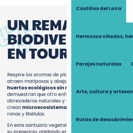
Castillos del Loira
UN REMANSO DE
BIODIVERSIDAD
Hermosos viñedos, he
EN TOURAINE
Parajes naturales
Respire los aromas de plantas melíferas que
atraen mariposas y abejas a cientos.
Estos
huertos ecológicos sin riego artificial
Arte, cultura y artesa
demuestran que otro enfoque es posible. Los
abrevaderos naturales y los pequeños estanques
crean
microecosistemas
donde se refugian
ranas y libélulas.
Rutas de descubrimie
En este santuario vegetal, las aves han triplicado
su presencia, anidando en los setos de carpes y las