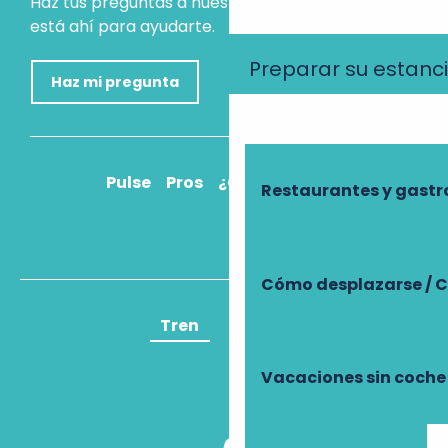
Haz tus preguntas a nuestro asistente virtual, que
está ahí para ayudarte.
Preparar su estanc
Haz mi pregunta
Pulse
Pros
¿Cómo llegar?
Restaurantes y gast
Cómo desplazarse / C
Tren
Avión
Vacaciones sin coche