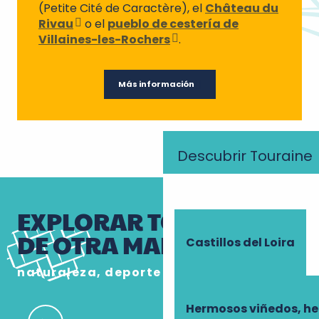
(Petite Cité de Caractère), el
Château du
Rivau
o el
pueblo de cestería de
Villaines-les-Rochers
.
Más información
Descubrir Touraine
EXPLORAR TOURAINE
DE OTRA MANERA
Castillos del Loira
naturaleza, deporte y sabores
Hermosos viñedos, h