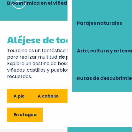
Biodinámica en el viñedo Lambert…
Pl
Parajes naturales
Aléjese de todo
Touraine es un fantástico terreno de juego, ideal
Arte, cultura y artesa
para realizar multitud
de paseos
diferentes.
Explore un destino de bosques, campiñas, ríos,
viñedos, castillos y pueblos. Y llévese muchos
recuerdos.
Rutas de descubrimi
A pie
A caballo
En bicicleta
En el agua