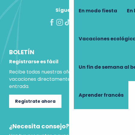
Síguenos
En modo fiesta
En 
Vacaciones ecológic
BOLETÍN
Registrarse es fácil
Un fin de semana al b
Recibe todas nuestras ofertas e ideas para las
vacaciones directamente en tu bandeja de
entrada.
Aprender francés
Regístrate ahora
¿Necesita consejo?