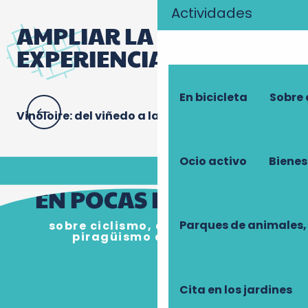
Actividades
AMPLIAR LA
EXPERIENCIA
En bicicleta
Sobre 
Vinoloire: del viñedo a la bodega, siga al guía
Pa
Ocio activo
Bienes
EN POCAS PALABRAS
Parques de animales,
sobre ciclismo, cata de vinos y
piragüismo en Touraine
Cita en los jardines