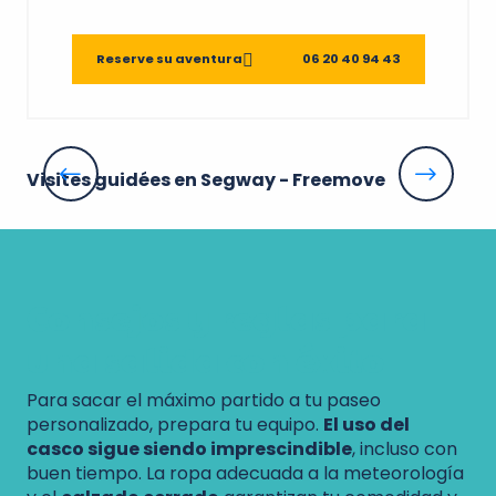
Reserve su aventura
06 20 40 94 43
Visites guidées en Segway - Freemove
La
Consejos y reglas para
una salida con éxito
Para sacar el máximo partido a tu paseo
personalizado, prepara tu equipo.
El uso del
casco sigue siendo imprescindible
, incluso con
buen tiempo. La ropa adecuada a la meteorología