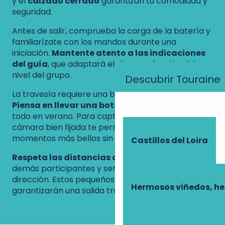
y el
calzado cerrado
garantizan tu comodidad y
seguridad.
Antes de salir, comprueba la carga de la batería y
familiarízate con los mandos durante una
iniciación.
Mantente atento a las indicaciones
del guía
, que adaptará el ritmo en función del
nivel del grupo.
Descubrir Touraine
La travesía requiere una buena hidratación.
Piensa en llevar una botella de agua
, sobre
todo en verano. Para capturar tus recuerdos, una
cámara bien fijada te permitirá captar los
momentos más bellos sin correr riesgos.
Castillos del Loira
Respeta las distancias de seguridad
con los
demás participantes y señaliza tus cambios de
dirección. Estos pequeños y sencillos gestos
Hermosos viñedos, h
garantizarán una salida tranquila para todos.