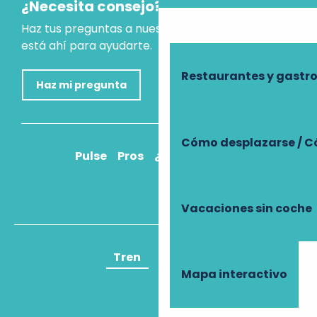
¿Necesita consejo?
Haz tus preguntas a nuestro asistente virtual, que
está ahí para ayudarte.
Restaurantes y gast
Haz mi pregunta
Cómo desplazarse / C
Pulse
Pros
¿Cómo llegar?
Vacaciones sin coche
Tren
Avión
Mapa interactivo