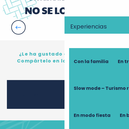
NO SE LO PIERDA
Experiencias
Las exposiciones en Tours
¿Le ha gustado este contenido?
Compártelo en las redes sociales
Con la familia
En t
Slow mode – Turismo 
Ajouter
Compartir
En modo fiesta
En 