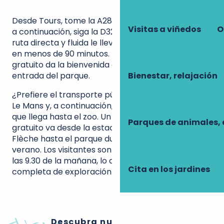
Desde Tours, tome la A28 en dirección a Le Mans y,
Visitas a viñedos
O
a continuación, siga la D323 hacia La Flèche. Una
ruta directa y fluida le llevará al
Zoo de La Flèche
en menos de 90 minutos. El amplio aparcamiento
gratuito da la bienvenida a su vehículo a la
Bienestar, relajación
entrada del parque.
¿Prefiere el transporte público? Opte por el tren a
Le Mans y, a continuación, la línea 26 de autobús,
que llega hasta el zoo. Un autobús lanzadera
Parques de animales, 
gratuito va desde la estación de autobuses de La
Flèche hasta el parque durante la temporada de
verano. Los visitantes son bienvenidos a partir de
las 9.30 de la mañana, lo que permite una jornada
Cita en los jardines
completa de exploración.
Descubra nuestros otros