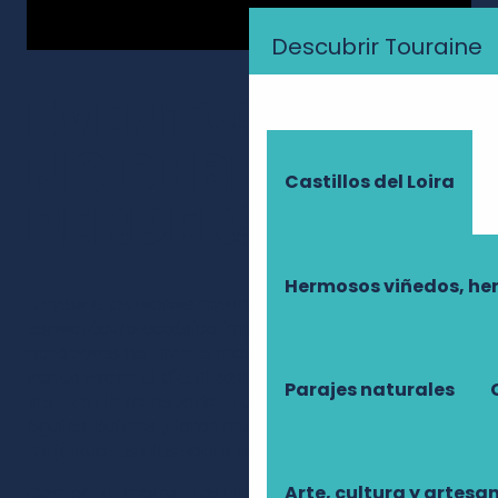
Descubrir Touraine
EVENTOS QUE
NO DEBE
Castillos del Loira
PERDERSE
Hermosos viñedos, he
¡Únase a los leones marinos de California en un
espectáculo acuático impresionante! Estos
acróbatas del mar le mostrarán sus proezas
varias veces al día. El
espectáculo de vuelo libre
Parajes naturales
de aves
le transporta a un ballet aéreo en el que
águilas, buitres y loros multicolores despliegan sus
majestuosas alas sobre sus cabezas.
Comparta momentos únicos durante las
Arte, cultura y artesa