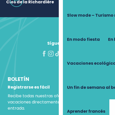
Clos de la Richardière
Le
Slow mode – Turismo
En modo fiesta
En 
Síguenos
Vacaciones ecológic
BOLETÍN
Registrarse es fácil
Un fin de semana al b
Recibe todas nuestras ofertas e ideas para las
vacaciones directamente en tu bandeja de
entrada.
Aprender francés