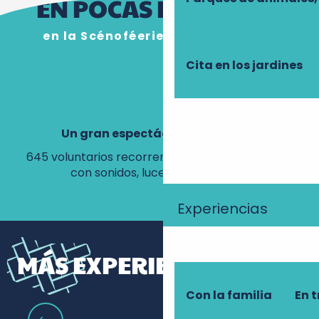
EN POCAS PALABRAS
en la Scénoféerie de Semblançay
Cita en los jardines
Un gran espectáculo al aire libre
645 voluntarios recorren la historia de Touraine
Ju
con sonidos, luces y acrobacias.
Experiencias
MÁS EXPERIENCIAS
Con la familia
En t