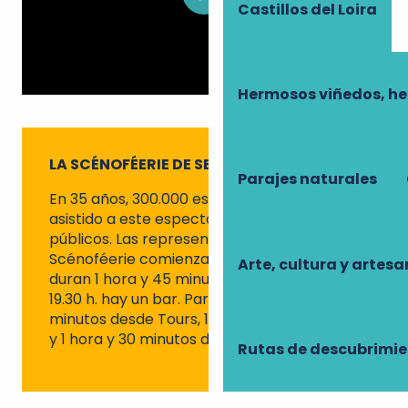
Castillos del Loira
Hermosos viñedos, h
LA SCÉNOFÉERIE DE SEMBLANÇAY
Parajes naturales
En 35 años, 300.000 espectadores han
asistido a este espectáculo para todos los
públicos. Las representaciones de la
Scénoféerie comienzan a las 22.30 h y
Arte, cultura y artesa
duran 1 hora y 45 minutos. A partir de las
19.30 h. hay un bar. Para llegar, prevea 20
minutos desde Tours, 1 hora desde Le Mans
y 1 hora y 30 minutos desde Poitiers.
Rutas de descubrimi