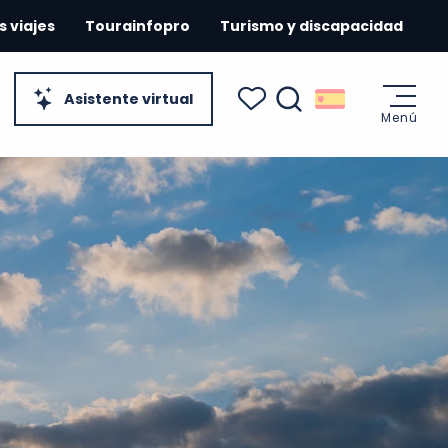
s viajes
Tourainfopro
Turismo y discapacidad
Asistente virtual
Menú
Buscar
Voir les favoris