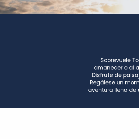
Sobrevuele To
amanecer o al a
Disfrute de paisa
Regálese un momen
aventura llena de 
Amboise Montgolfière
Amboise Montgolfière Chenonceaux
Aérocom Montgolfières Chenonceau
Balloonrevolution - Amboise Montgolfière
Top Balloon