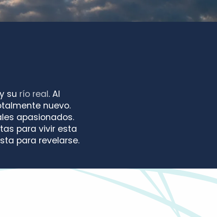
y su
río real
. Al
otalmente nuevo.
nales apasionados.
as para vivir esta
sta para revelarse.