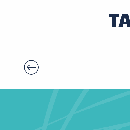
Air Magic Montgolfières
T
Touraine Montgolfière®
Touraine Montgolfière®
Fly Vintage
Art Montgolfières
Base ULM des châteaux
Air Touraine Montgolfière