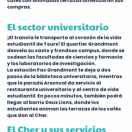
cafés con animadas terrazas amenizarán sus
compras.
El sector universitario
¡El tranvía le transporta al corazón de la vida
estudiantil de Tours! El
quartier Grandmont
desvela su vasto y frondoso campus, donde se
codean las facultades de ciencias y farmacia
y los laboratorios de investigación.
La estación
Fac Grandmont
te deja a dos
pasos de la
biblioteca universitaria
, mientras
que la parada Arsonval da servicio al
restaurante universitario y al centro de vida
estudiantil
. En pocos minutos, también podrá
llegar al barrio
Deux Lions
, donde los
estudiantes animan las terrazas de los cafés
que dan al Cher.
El Cher y sus servicios