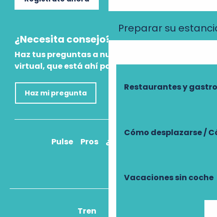
Preparar su estanci
¿Necesita consejo?
Haz tus preguntas a nuestro asistente
virtual, que está ahí para ayudarte.
Restaurantes y gast
Haz mi pregunta
Cómo desplazarse / C
Pulse
Pros
¿Cómo llegar?
Vacaciones sin coche
Tren
Avión