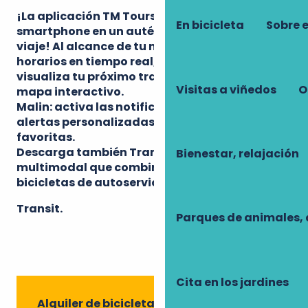
¡La aplicación TM Tours convierte tu
En bicicleta
Sobre 
smartphone en un auténtico compañero de
viaje! Al alcance de tu mano, encuentra
horarios en tiempo real, compra tus billetes y
visualiza tu próximo trayecto en tranvía en un
Visitas a viñedos
O
mapa interactivo.
Malin: activa las notificaciones para recibir
alertas personalizadas sobre tus líneas
favoritas.
Descarga también Transit, tu asistente
Bienestar, relajación
multimodal que combina tranvía, autobús y
bicicletas de autoservicio.
Transit
.
Parques de animales, 
Cita en los jardines
Alquiler de bicicletas