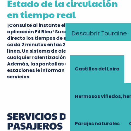
Estado de la circulación
en tiempo real
¡Consulte al instante el estado de la red en la
aplicación Fil Bleu! Su smartphone muestra en
Descubrir Touraine
directo los tiempos de espera actualizados
cada 2 minutos en las 29 estaciones de la
línea. Un sistema de alertas le avisa de
cualquier ralentización o cambio de servicio.
Además, las pantallas dinámicas de las
Castillos del Loira
estaciones le informan de los próximos
servicios.
Hermosos viñedos, he
SERVICIOS DE
PASAJEROS
Parajes naturales