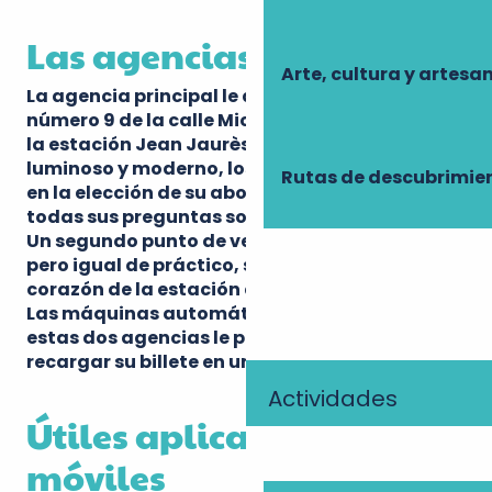
Las agencias Fil Bleu
Arte, cultura y artesa
La agencia principal le da la bienvenida en el
número 9 de la calle Michelet, a dos pasos de
la estación Jean Jaurès. En este espacio
luminoso y moderno, los asesores le guiarán
Rutas de descubrimie
en la elección de su abono y responderán a
todas sus preguntas sobre la red.
Un segundo punto de venta, más compacto
pero igual de práctico, se encuentra en el
corazón de la estación de Tours. ¿Tiene prisa?
Las máquinas automáticas disponibles en
estas dos agencias le permitirán comprar o
recargar su billete en un abrir y cerrar de ojos.
Actividades
Útiles aplicaciones
móviles