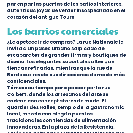
par en par las puertas de los patios interiores,
auténticas joyas de verdor insospechado en el
corazón del
antiguo Tours
.
Los barrios comerciales
¿Le apetece ir de compras?
La rue Nationale
le
invita a un paseo urbano salpicado de
escaparates de grandes firmas y boutiques de
diseño. Los elegantes soportales albergan
tiendas refinadas, mientras que la
rue de
Bordeaux
revela sus direcciones de moda más
confidenciales.
Tómese su tiempo para pasear por la
rue
Colbert
, donde los artesanos del arte se
codean con concept stores de moda. El
quartier des Halles
, templo de la gastronomía
local, mezcla con alegría puestos
tradicionales con tiendas de alimentación
innovadoras. En la
plaza de la Resistencia
,