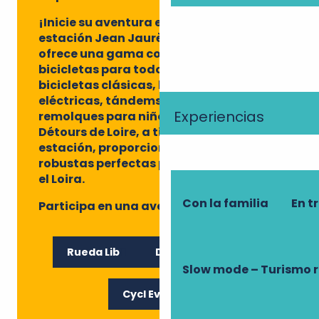
¡Inicie su aventura en bicicleta desde la
estación Jean Jaurès! Les Vélos Verts
ofrece una gama completa de
bicicletas para todos los gustos:
bicicletas clásicas, bicicletas
eléctricas, tándems e incluso
Experiencias
remolques para niños.
Détours de Loire, a tiro de piedra de la
estación, proporciona bicicletas
robustas perfectas para pedalear por
el Loira.
Con la familia
En t
Participa en una aventura en bicicleta
.
Rueda Lib
Détours de Loire
Slow mode – Turismo 
Cycl Evasión