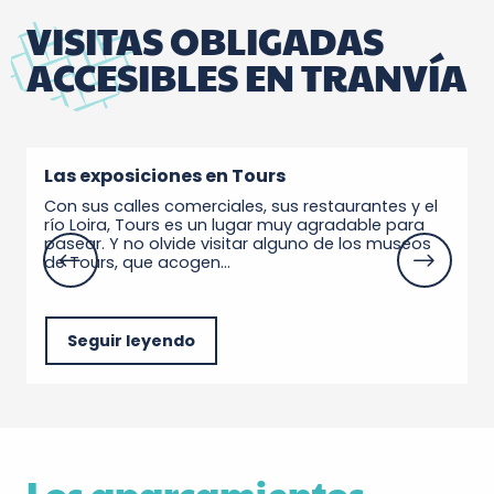
VISITAS OBLIGADAS
ACCESIBLES EN TRANVÍA
Las exposiciones en Tours
Con sus calles comerciales, sus restaurantes y el
D
río Loira, Tours es un lugar muy agradable para
j
pasear. Y no olvide visitar alguno de los museos
v
de Tours, que acogen...
P
Seguir leyendo
Los aparcamientos