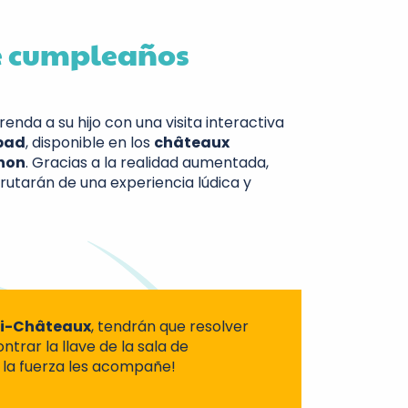
e cumpleaños
renda a su hijo con una visita interactiva
pad
, disponible en los
châteaux
inon
. Gracias a la realidad aumentada,
frutarán de una experiencia lúdica y
ni-Châteaux
, tendrán que resolver
ntrar la llave de la sala de
la fuerza les acompañe!