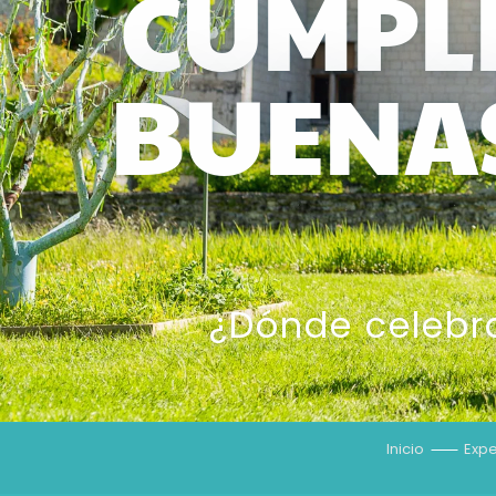
CUMPL
BUENAS
¿Dónde celebra
Inicio
Expe