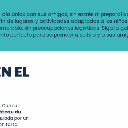
n día único con sus amigos, sin estrés ni preparati
nfín de lugares y actividades adaptados a los niños
morable, sin preocupaciones logísticas. Siga la guí
nto perfecto para sorprender a su hijo y a sus ami
N EL
. Con su
âteau du
guiada por un
on tarta