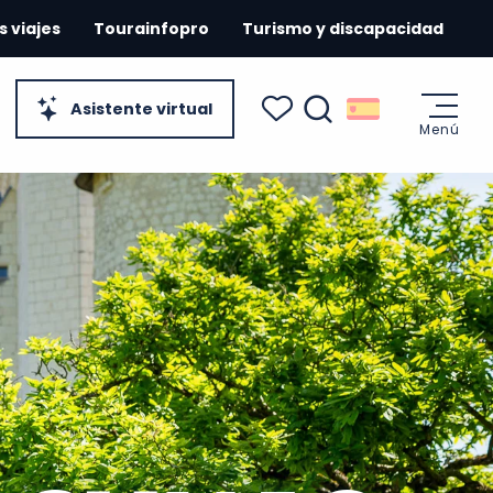
s viajes
Tourainfopro
Turismo y discapacidad
Asistente virtual
Menú
Buscar
Voir les favoris