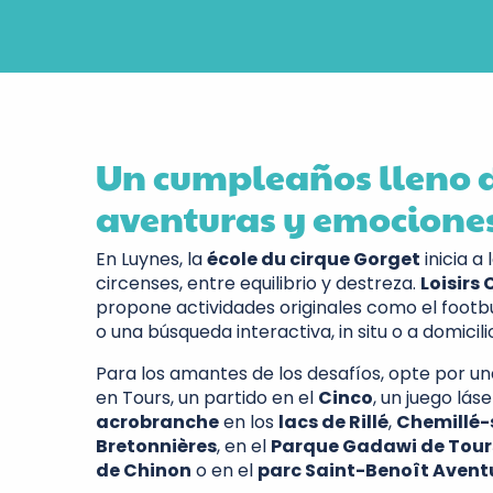
Un cumpleaños lleno 
aventuras y emocione
En Luynes, la
école du cirque Gorget
inicia a 
circenses, entre equilibrio y destreza.
Loisirs
propone actividades originales como el footbu
o una búsqueda interactiva, in situ o a domicili
Para los amantes de los desafíos, opte por u
en Tours, un partido en el
Cinco
, un juego láse
acrobranche
en los
lacs de Rillé
,
Chemillé-
Bretonnières
, en el
Parque Gadawi de Tour
de Chinon
o en el
parc Saint-Benoît Avent