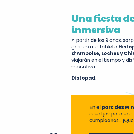
Una fiesta d
inmersiva
A partir de los 9 años, sorp
gracias a la tableta
Histo
d’Amboise, Loches y Ch
viajarán en el tiempo y dis
educativa.
Distopad
.
En el
parc des Mi
acertijos para enco
cumpleaños… ¡Que 