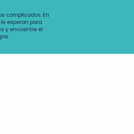
vos complicados. En
 le esperan para
a y encuentre el
gos.