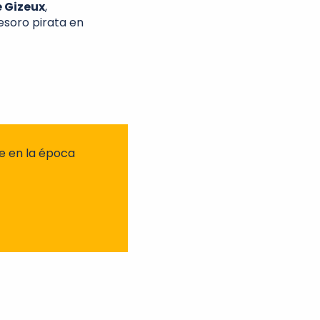
 Gizeux
,
esoro pirata en
se en la época