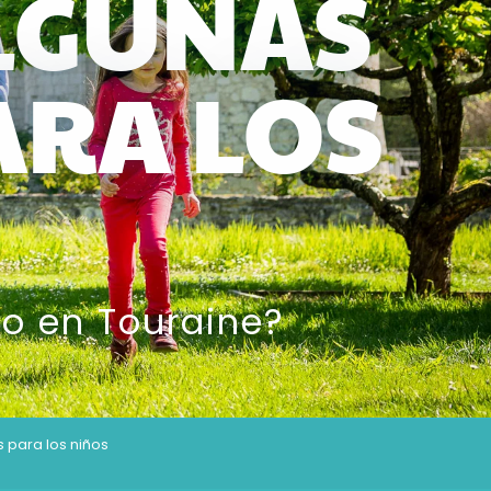
LGUNAS
ARA LOS
jo en Touraine?
 para los niños