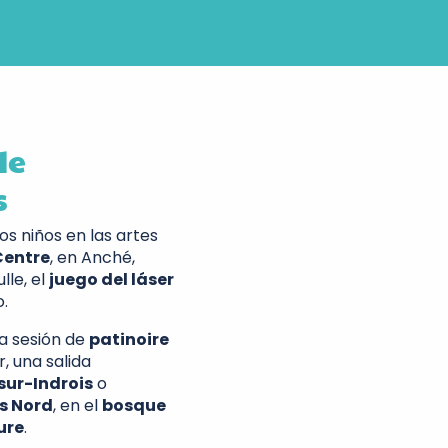
de
s
los niños en las artes
 Centre
, en Anché,
lle, el
juego del láser
o.
na sesión de
patinoire
r, una salida
sur-Indrois
o
s Nord
, en el
bosque
ure
.