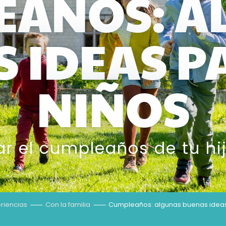
EAÑOS: A
 IDEAS P
NIÑOS
r el cumpleaños de tu hi
riencias
Con la familia
Cumpleaños: algunas buenas ideas