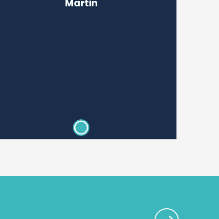
Martin
Mimbre de
Villaines-les-
Rochers
ès-