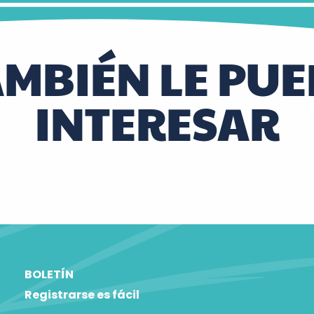
AMBIÉN LE PUE
INTERESAR
¡Viva el pádel!
BOLETÍN
Registrarse es fácil