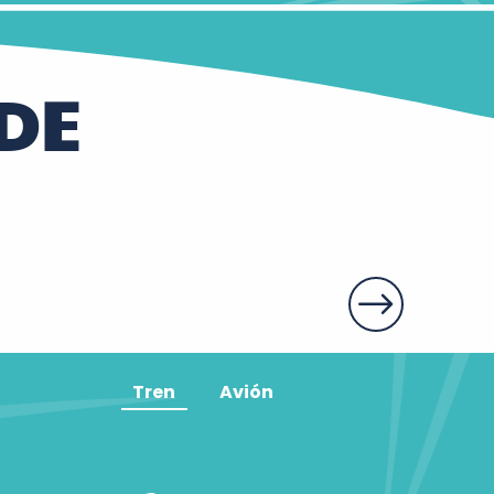
DE
Tren
Avión