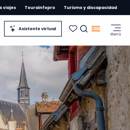
s viajes
Tourainfopro
Turismo y discapacidad
Asistente virtual
Menú
Buscar
Voir les favoris