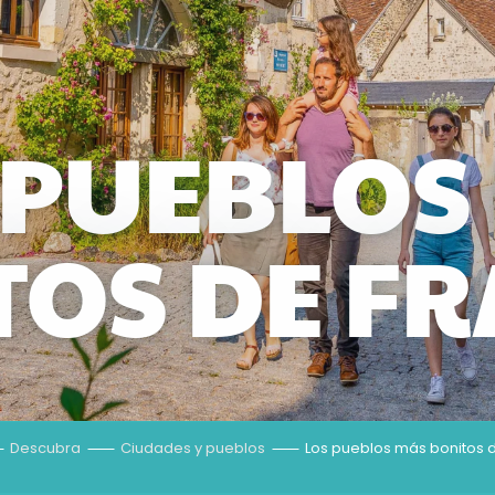
 PUEBLOS
TOS DE FR
Descubra
Ciudades y pueblos
Los pueblos más bonitos d