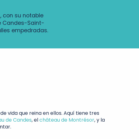
, con su notable
de Candes-Saint-
alles empedradas.
 vida que reina en ellos. Aquí tiene tres
au de Candes
, el
château de Montrésor
, y la
ntar.