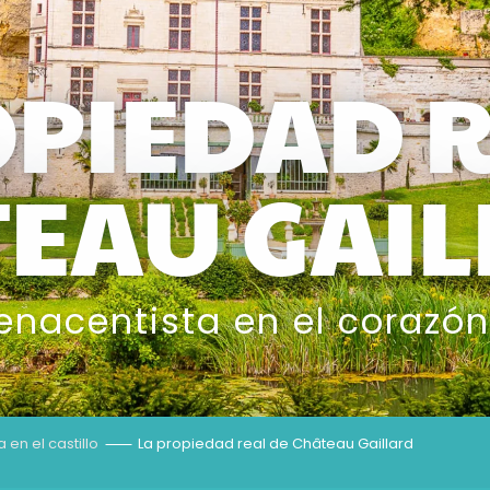
OPIEDAD R
EAU GAI
renacentista en el corazó
 en el castillo
La propiedad real de Château Gaillard