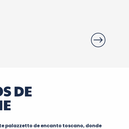
Paseo en barco
OS DE
NE
ste
palazzetto
de encanto toscano, donde