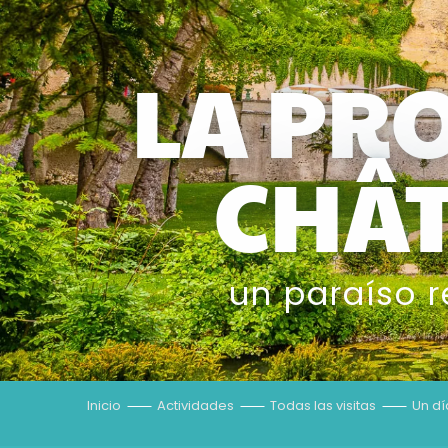
LA PR
CHÂT
un paraíso 
Inicio
Actividades
Todas las visitas
Un día