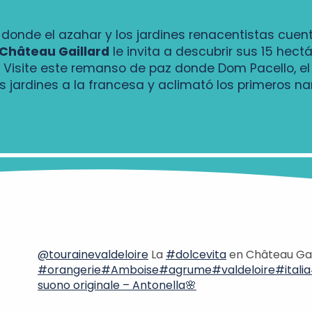
, donde el azahar y los jardines renacentistas cuent
 Château Gaillard
le invita a descubrir sus 15 hect
II. Visite este remanso de paz donde Dom Pacello, e
s jardines a la francesa y aclimató los primeros na
@tourainevaldeloire
La
#dolcevita
en Château Gai
#orangerie
#Amboise
#agrume
#valdeloire
#italia
suono originale – Antonella🌸