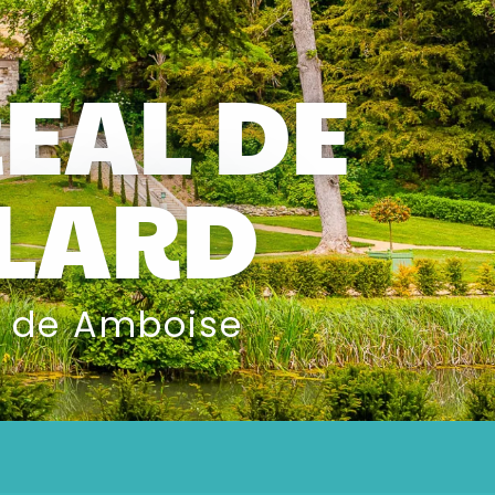
EAL DE
LLARD
n de Amboise