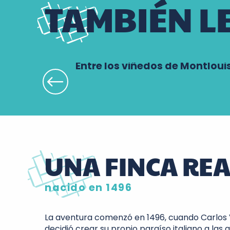
TAMBIÉN L
Entre los viñedos de Montlouis,
UNA FINCA REA
nacido en 1496
La aventura comenzó en 1496, cuando Carlos VII
decidió crear su propio paraíso italiano a las 