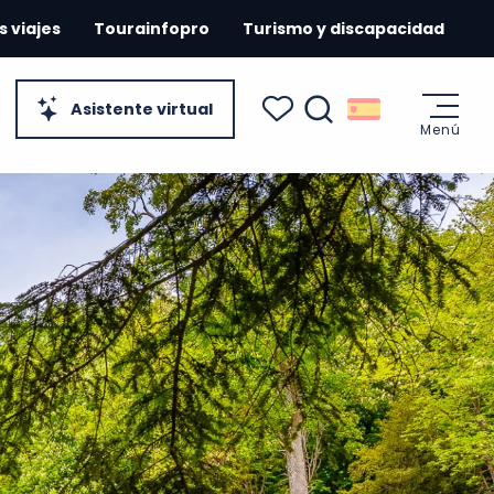
s viajes
Tourainfopro
Turismo y discapacidad
Asistente virtual
Menú
Buscar
Voir les favoris