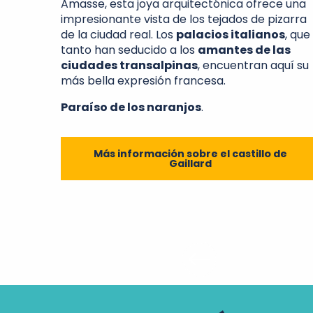
Amasse, esta joya arquitectónica ofrece una
impresionante vista de los tejados de pizarra
de la ciudad real. Los
palacios italianos
, que
tanto han seducido a los
amantes de las
ciudades transalpinas
, encuentran aquí su
más bella expresión francesa.
Paraíso de los naranjos
.
Más información sobre el castillo de
Gaillard