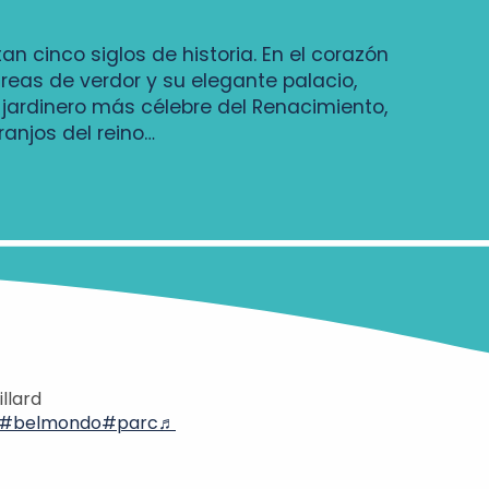
an cinco siglos de historia. En el corazón
áreas de verdor y su elegante palacio,
l jardinero más célebre del Renacimiento,
ranjos del reino…
llard
#belmondo
#parc
♬