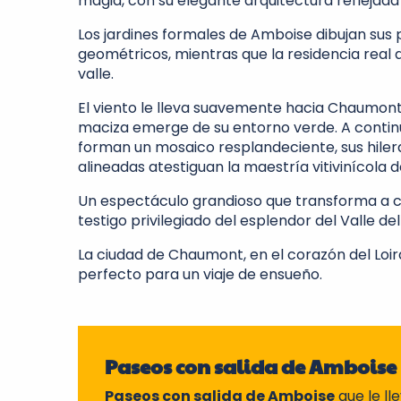
magia, con su elegante arquitectura reflejada
Los jardines formales de Amboise dibujan sus
geométricos, mientras que la residencia real 
valle.
El viento le lleva suavemente hacia Chaumont-
maciza emerge de su entorno verde. A continu
forman un mosaico resplandeciente, sus hile
alineadas atestiguan la maestría vitivinícola d
Un espectáculo grandioso que transforma a 
testigo privilegiado del esplendor del Valle del 
La ciudad de Chaumont, en el corazón del Loira
perfecto para un viaje de ensueño.
Paseos con salida de Amboise
Paseos con salida de Amboise
que le ll