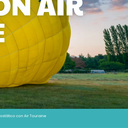
ON AIR
E
ostático con Air Touraine