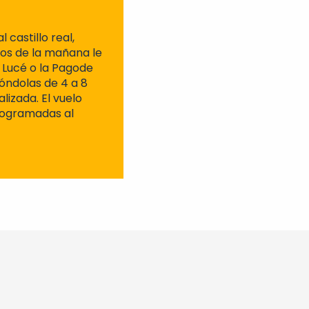
castillo real,
tos de la mañana le
s Lucé o la Pagode
óndolas de 4 a 8
lizada. El vuelo
programadas al