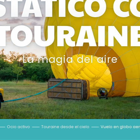
TÁTICO C
TOURAIN
La magia del aire
Ocio activo
Touraine desde el cielo
Vuelo en globo aer