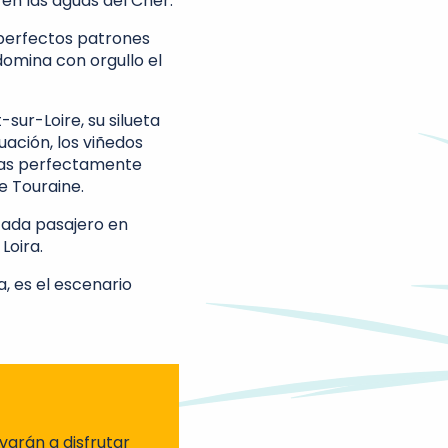
 en las aguas del Cher.
 perfectos patrones
domina con orgullo el
sur-Loire, su silueta
ación, los viñedos
ras perfectamente
e Touraine.
cada pasajero en
Loira.
, es el escenario
evarán a disfrutar