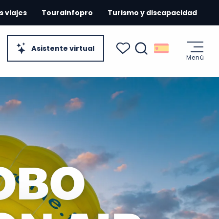
s viajes
Tourainfopro
Turismo y discapacidad
Asistente virtual
Menú
Buscar
Voir les favoris
LOBO