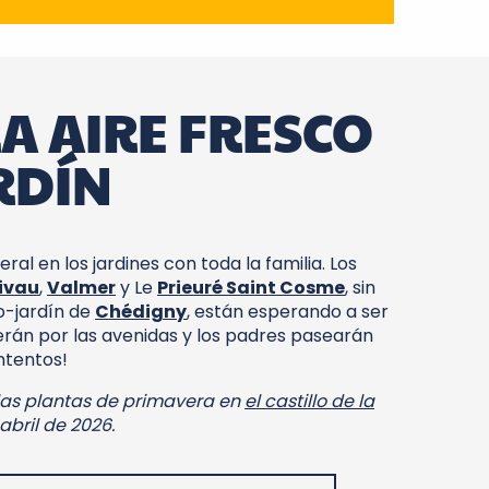
RA AIRE FRESCO
RDÍN
ral en los jardines con toda la familia. Los
ivau
,
Valmer
y Le
Prieuré Saint Cosme
, sin
o-jardín de
Chédigny
, están esperando a ser
erán por las avenidas y los padres pasearán
ntentos!
 las plantas de primavera en
el castillo de la
 abril de 2026.