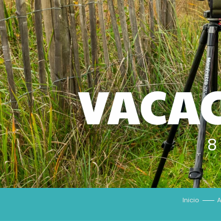
VACAC
8
Inicio