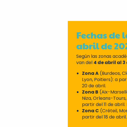
Fechas de 
abril de 20
Según las zonas académ
van del
4 de abril al 
Zona A
(Burdeos, Cl
Lyon, Poitiers): a pa
20 de abril.
Zona B
(Aix-Marsell
Niza, Orleans-Tours,
partir del 11 de abril
Zona C
(Créteil, Mon
partir del 18 de abri