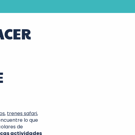
ACER
E
os
,
trenes safari
,
encuentre lo que
colares de
icas actividades