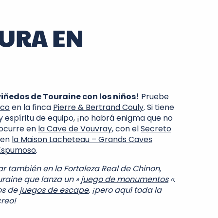
TURA EN
viñedos de Touraine con los niños
!
Pruebe
ico
en la finca
Pierre & Bertrand Couly
. Si tiene
y espíritu de equipo, ¡no habrá enigma que no
 ocurre en
la Cave de Vouvray
, con el
Secreto
y en
la Maison Lacheteau – Grands Caves
Espumoso
.
ar también en la
Fortaleza Real de Chinon
,
raine que lanza un »
juego de monumentos
«.
os de
juegos de escape
, ¡pero aquí toda la
creo!