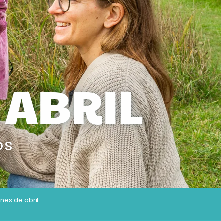
 ABRIL
os
nes de abril