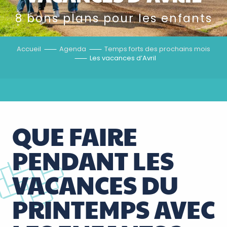
8 bons plans pour les enfants
Accueil
Agenda
Temps forts des prochains mois
Les vacances d’Avril
QUE FAIRE
PENDANT LES
VACANCES DU
PRINTEMPS AVEC