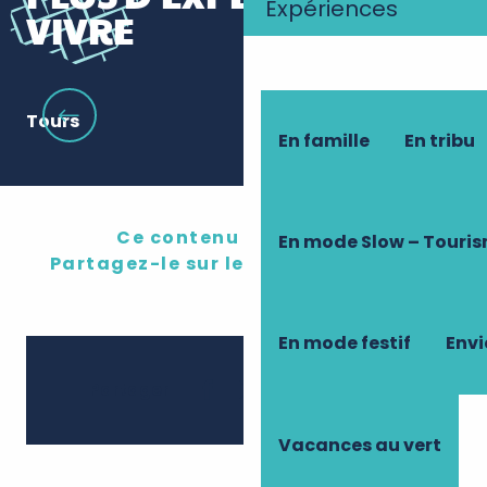
Expériences
VIVRE
Tours
La
En famille
En tribu
Ce contenu vous a plu ?
En mode Slow – Touri
Partagez-le sur les réseau sociaux !
En mode festif
Envi
Ajouter 
Partager
Vacances au vert