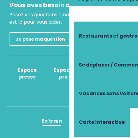
Vous avez besoin d'un conseil ?
Posez vos questions à notre assistant virtuel, il
est là pour vous aider.
Restaurants et gastr
Je pose ma question
Se déplacer / Comment
Espace
Espace
Comment venir
presse
pro
?
Vacances sans voitur
En train
En avion
Carte interactive