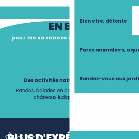
Bien être, détente
EN BREF
pour les vacances d’avril en Touraine
Parcs animaliers, aq
Rendez-vous aux jard
Des activités nature et patrimoine
Randos, balades en bateau, jardins en fleurs,
E
châteaux ludiques et piscines.
PLUS D'EXPÉRIENCES À