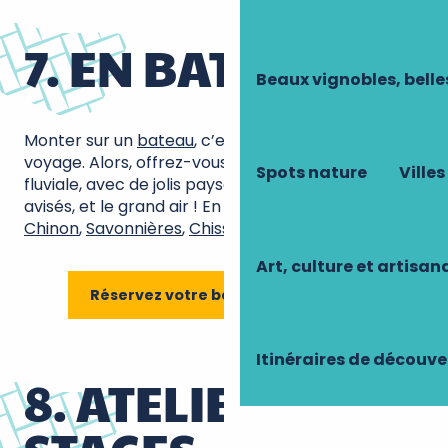
7. EN BATEAU !
Beaux vignobles, belle
Monter sur un
bateau
, c’est déjà le début d’un
voyage. Alors, offrez-vous une belle balade
Spots nature
Villes
fluviale, avec de jolis paysages, des commentaires
avisés, et le grand air ! En avril, départ depuis
Chinon
,
Savonnières
,
Chisseaux
ou
Rochecorbon
.
Art, culture et artisan
Réservez votre balade en bateau
Itinéraires de découve
8. ATELIERS &