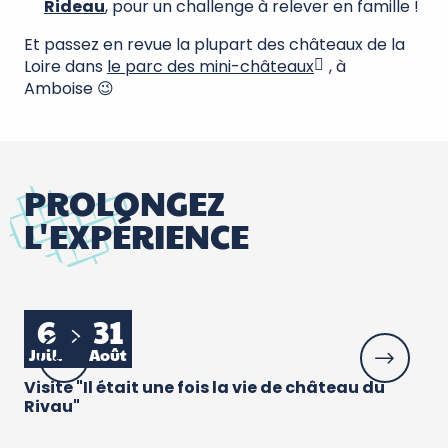
Rideau
, pour un challenge à relever en famille !
Et passez en revue la plupart des châteaux de la
Loire dans
le parc des mini-châteaux
, à
Amboise 😉
PROLONGEZ
L'EXPÉRIENCE
6
31
1
Juil.
Août
Ao
Visite "Il était une fois la vie de château du
At
Rivau"
du