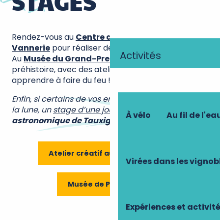
STAGES
Rendez-vous au
Centre d’art autour de la
Vannerie
pour réaliser de jolies créations en osier.
Activités
Au
Musée du Grand-Pressigny
, en route vers la
préhistoire, avec des ateliers variés. Par exemple…
apprendre à faire du feu !
Enfin, si certains de vos enfants sont parfois dans
la lune, un
stage d’une journée
à l’
observatoire
À vélo
Au fil de l'ea
astronomique de Tauxigny
devrait leur plaire !
Atelier créatif autour de l'osier
Virées dans les vignob
Musée de Préhistoire
Expériences et activit