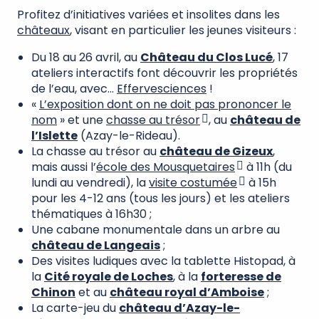
Profitez d’initiatives variées et insolites dans les
châteaux
, visant en particulier les jeunes visiteurs :
Du 18 au 26 avril, au
Château du Clos Lucé
, 17
ateliers interactifs font découvrir les propriétés
de l’eau, avec…
Effervesciences
!
«
L’exposition dont on ne doit pas prononcer le
nom
» et une
chasse au trésor
, au
château de
l’Islette
(Azay-le-Rideau).
La chasse au trésor au
château de Gizeux
,
mais aussi l’
école des Mousquetaires
à 11h (du
lundi au vendredi), la
visite costumée
à 15h
pour les 4-12 ans (tous les jours) et les ateliers
thématiques à 16h30 ;
Une cabane monumentale dans un arbre au
château de Langeais
;
Des visites ludiques avec la tablette Histopad, à
la
Cité royale de Loches
, à la
forteresse de
Chinon
et au
château royal d’Amboise
;
La carte-jeu du
château d’Azay-le-