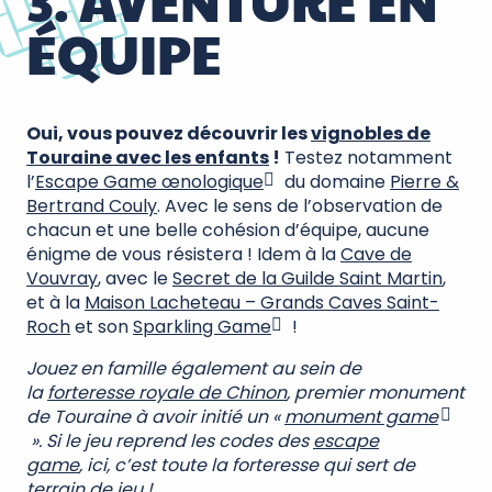
3. AVENTURE EN
ÉQUIPE
Oui, vous pouvez découvrir les
vignobles de
Touraine avec les enfants
!
Testez notamment
l’
Escape Game œnologique
du domaine
Pierre &
Bertrand Couly
. Avec le sens de l’observation de
chacun et une belle cohésion d’équipe, aucune
énigme de vous résistera ! Idem à la
Cave de
Vouvray
, avec le
Secret de la Guilde Saint Martin
,
et à la
Maison Lacheteau – Grands Caves Saint-
Roch
et son
Sparkling Game
!
Jouez en famille également au sein de
la
forteresse royale de Chinon
, premier monument
de Touraine à avoir initié un «
monument game
». Si le jeu reprend les codes des
escape
game
, ici, c’est toute la forteresse qui sert de
terrain de jeu !