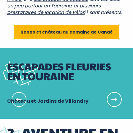
un peu partout en Touraine, et plusieurs
prestataires de location de vélos
sont présents.
Rando et château au domaine de Candé
ESCAPADES FLEURIES
EN TOURAINE
Château et Jardins de Villandry
Ch