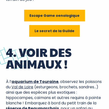
Escape Game oenologique
Le secret de la Guilde
4. VOIR DES
ANIMAUX !
À l’
aquarium de Touraine
, observez les poissons
du
Val de Loire
(esturgeons, brochets, sandres…)
ainsi que des espèces plus exotiques :
hippocampes, caïmans et autres requins à pointe
blanche ! Embarquez à bord du petit train de la
réserve de Beaumarchais
, pour un safari au