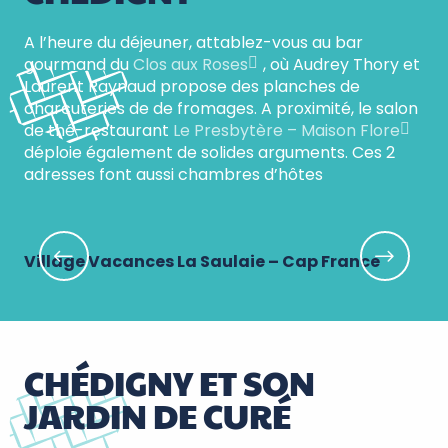
A l’heure du déjeuner, attablez-vous au bar
gourmand du
Clos aux Roses
, où Audrey Thory et
Laurent Raynaud propose des planches de
charcuteries de de fromages. A proximité, le salon
de thé-restaurant
Le Presbytère – Maison Flore
déploie également de solides arguments. Ces 2
adresses font aussi chambres d’hôtes
Village Vacances La Saulaie – Cap France
Le
CHÉDIGNY ET SON
JARDIN DE CURÉ