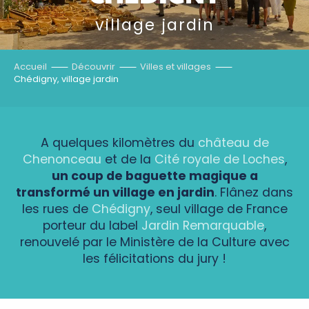
village jardin
Accueil
Découvrir
Villes et villages
Chédigny, village jardin
A quelques kilomètres du
château de
Chenonceau
et de la
Cité royale de Loches
,
un coup de baguette magique a
transformé un village en jardin
. Flânez dans
les rues de
Chédigny
, seul village de France
porteur du label
Jardin Remarquable
,
renouvelé par le Ministère de la Culture avec
les félicitations du jury !