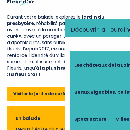
Fleur d’or
Durant votre balade, explorez le
jardin du
presbytère
, réhabilité par plusieurs spécialistes
Découvrir la Tourain
ayant œuvré à la création d’
un vrai «
jardin de
curé
»
, avec un potager, un verger, des carrés
d’apothicaires, sans oublier les superbes massifs
fleuris. Depuis 2017, ce nouvel espace vert
renforce l’identité du village, hissant Chédigny au
sommet du classement des Villes et Villages
Les châteaux de la Loi
Fleuris, jusqu’à
la plus haute récompense en 2019
: la fleur d’or !
Beaux vignobles, belle
Visiter le jardin de curé
En balade
Spots nature
Villes
Depuis l’église du XIIème siècle Chédigny,