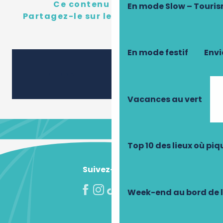
Ce contenu vous a plu ?
En mode Slow – Touri
Partagez-le sur les réseau sociaux !
En mode festif
Envi
Ajouter 
Partager
Vacances au vert
Top 10 des lieux où pi
Suivez-nous !
Week-end au bord de 