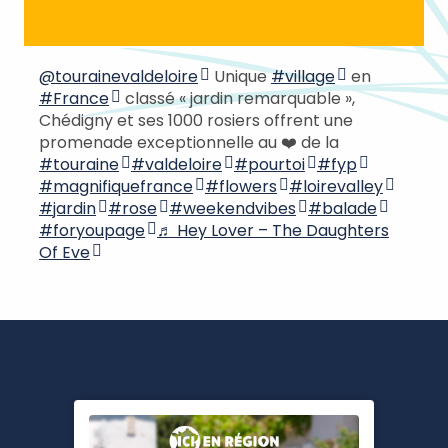
@tourainevaldeloire
Unique
#village
en
#France
classé « jardin remarquable »,
Chédigny et ses 1000 rosiers offrent une
promenade exceptionnelle au ❤️ de la
#touraine
#valdeloire
#pourtoi
#fyp
#magnifiquefrance
#flowers
#loirevalley
#jardin
#rose
#weekendvibes
#balade
#foryoupage
♬ Hey Lover – The Daughters
Of Eve